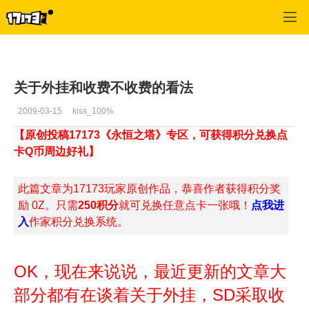
专区_《永恒之塔》
>
玩家交流
>
正文
关于外挂和收费不收费的看法
2009-03-15
kiss_100%
【原创投稿17173《永恒之塔》专区，可获得积分兑换点
卡Q币周边好礼】
此篇文章为17173玩家原创作品，恭喜作者获得积分奖
励 0Z。只需
250积分
就可兑换任意点卡一张哦！
点我进
入
作家积分兑换系统。
OK，现在来说说，最近更新的文章大
部分都有在谈着关于外挂，SD采取收