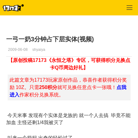
专区_《永恒之塔》
>
众推视频
>
正文
一弓一奶3分钟占下层实体(视频)
2009-06-08
shyaiya
【原创投稿17173《永恒之塔》专区，可获得积分兑换点
卡Q币周边好礼】
此篇文章为17173玩家原创作品，恭喜作者获得积分奖
励 10Z。只需
250积分
就可兑换任意点卡一张哦！
点我
进入
作家积分兑换系统。
今天米事 发现有个实体是龙族的 就一个人去搞 毕竟不能
加血 主怪还剩1/4我被灭了
叫来一个奶妈 出奇的轻松过了