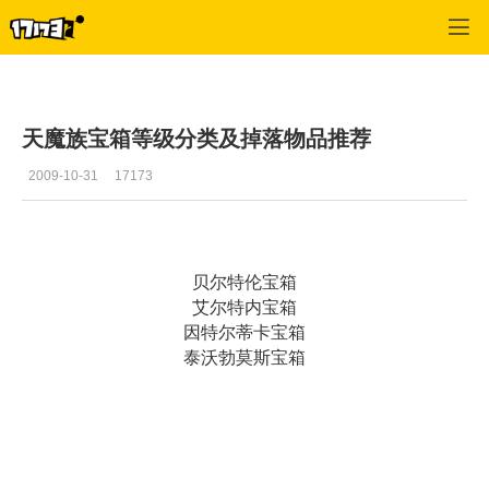
专区_《永恒之塔》
>
综合经验
>
正文
天魔族宝箱等级分类及掉落物品推荐
2009-10-31
17173
贝尔特伦宝箱
艾尔特内宝箱
因特尔蒂卡宝箱
泰沃勃莫斯宝箱