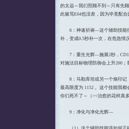
的太远～我们照顾不到～只有先顾
此被骂E04也没差，因为毕竟配
6：神速祈祷—这个辅助技能很少
补，变成0.5秒补一次，在危急情
7：重生光辉—施展2秒，CD1分
对施法目标物理防御会上升200
8：马勒库坦或另一个烙印记：— 2
最高限度为 1152 。这个技
你们死不了～（><治愈的花样真
9：净化与净化光辉—
（1）这个辅助技能该如何正确