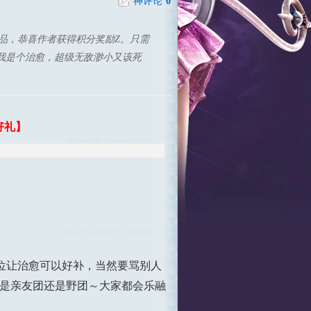
神评论
0
作品，恭喜作者获得积分奖励Z。只需
我是个治愈，超级无敌渺小又该死
好礼】
。
位让治愈可以好补，当然要骂别人
管是亲友团还是野团～大家都会乐融