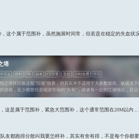
秒，这个属于范围补，虽然施展时间常，但若是在稳定的失血状
之塔
半写实
即时
PK
副本
CE引擎
竞技
计时收费
怀旧
恒之塔怀旧服这瓶“旧酒”很香，但其实并不适用于大多数游戏。纵观当下
的游戏，至少都曾经是端游市场的“大哥”，或者有一定的江湖地位，且运
结合心理学角度看，“怀旧”行为本身就是以情感为导向，没有足够的玩家
难以敲开“怀旧”的大门。所以永恒之塔怀旧服，更多的是对老玩家当年坚
戏没能大火的一份遗憾的弥补。
，这是属于范围补，紧急大范围补，这个通常范围在20M以内，
友都跑得分散叫我要怎样补，其实有舍有得，不是每个你都要