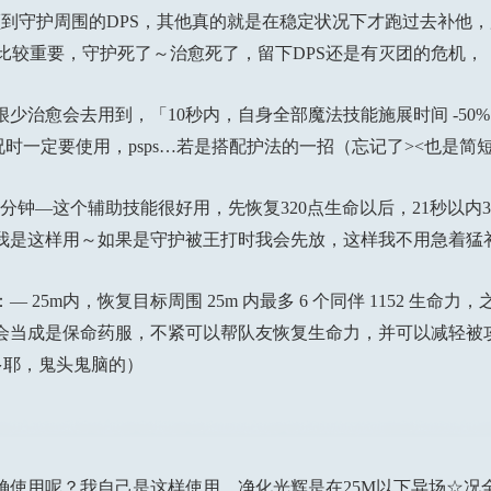
到守护周围的DPS，其他真的就是在稳定状况下才跑过去补他
合比较重要，守护死了～治愈死了，留下DPS还是有灭团的危机，
治愈会去用到，「10秒内，自身全部魔法技能施展时间 -50
况时一定要使用，psps…若是搭配护法的一招（忘记了><也是简
钟—这个辅助技能很好用，先恢复320点生命以后，21秒以内3
；我是这样用～如果是守护被王打时我会先放，这样我不用急着猛
5m内，恢复目标周围 25m 内最多 6 个同伴 1152 生命力，
能我都会当成是保命药服，不紧可以帮队友恢复生命力，并可以减轻
多耶，鬼头鬼脑的）
使用呢？我自己是这样使用，净化光辉是在25M以下异场☆况