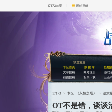
17173首页
网站导航
快速通道
专区首页
数 据 库
怪物
文章投稿
账号注册
游戏
截图投稿
相关下载
公会
17173
>
专区_《永恒之塔》
>
治愈
OT不是错，谈谈