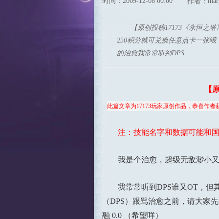
时间：2009-12-08 00:00
mar
作者：
【原创投稿17173《永恒之
250积分就可兑换任意点卡一张
的治愈我常常听到DPS
【原
此篇文章为17173玩家原创作品，恭喜作者
注：技能名字和数据可能和
我是个治愈，超级无敌渺小又
我常常听到DPS谁又OT，但其
（DPS）跟骂治愈之前，请大家
融 0.0 （希望咩）