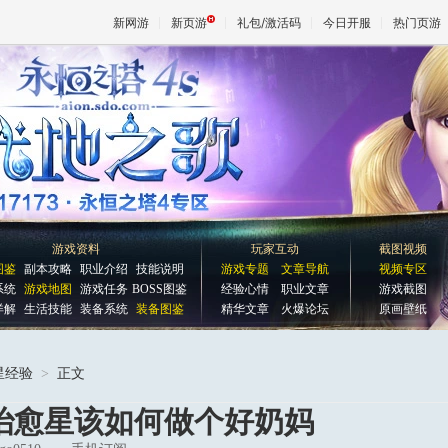
新网游
新页游
礼包/激活码
今日开服
热门页游
魔兽
天堂
王权与
游戏资料
玩家互动
截图视频
图鉴
副本攻略
职业介绍
技能说明
游戏专题
文章导航
视频专区
系统
游戏地图
游戏任务
BOSS图鉴
经验心情
职业文章
游戏截图
详解
生活技能
装备系统
装备图鉴
精华文章
火爆论坛
原画壁纸
星经验
>
正文
治愈星该如何做个好奶妈