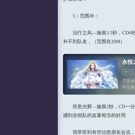
5：范围补：
治疗之风—施展3.5秒，CD6
补不到队友，（范围在20M）
永恒
奇幻
尽管永
怀旧服
十年。
游戏，
当年游
痊愈光辉—施展2秒，CD一分
捕到全组队的血量相当的好用
我常听到有些治愈朋友会说，队