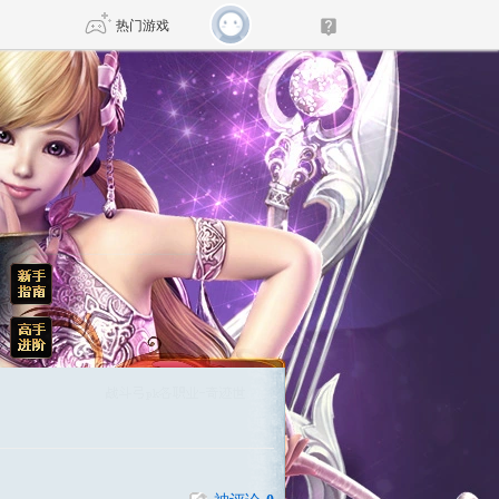
热门游戏
DNF
传奇4
剑网3旗舰版
新天龙八部
自由
诛仙世界
新仙侠5