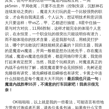
其实，说句中肯的话语——魔道内战相互耗，一局
pk5min，平局收尾，只要不出意外（控制失误，沉默神石
连续发动之类的），魔道大大们玩的是一个比较强势的职
业，才会有自我满足感，个人认为，想证明技术和意识强
大只要这样：甲vs乙，甲、乙都进行抽签，8星中任抽一
星与对方对抗，11局6胜制，这样才能完全的体现个人意
识，在永恒里，一个职业玩的很突出只能说明你有潜力，
而不能体现你的技术含量，还是我那句话，用精灵打护
法，哪个护法敢说打满技能精灵必赢的？回归主题，我谈
的是魔道vs魔道，开局一般都是想办法抢先手，存在魔法
消减，魔道vs魔道也很蛋疼，都是同烙印带元素，我觉得
打起来肯定想哭，当然，我是个玩精灵的，对魔道真正的
内战不会特别了解，感觉魔道要学会见招拆招，先树还是
先睡很有讲究，谁先瞬移谁后瞬移也有讲究，卡黄之中连
什么技能也是每个魔道大大不同的！
最后我也只说一句：
魔道内战胜率55开，不满意的打车回家吧！我表示很无
奈！
OK啦啦啦，以上就是我的一些看法，可能语言有些地
方带有过激或者不屑，请各位多多包涵，如果有什么宝贵