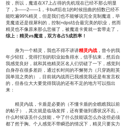
按，所以，魔道在X7上占得的先机现在已经不那么明显
了，3——2——1，卡buff后在1的时候扭曲的招数已经不
能吃遍99%精灵，但是我们也不能够说完全克制魔道，毕
竟魔道还是很犀利的，控制+dps结合最完美的职业，然而
精灵也不像原来那么悲催了，被魔道卡黄就一套带走了，
综上：精灵vs魔道，双方各占5成胜率！
身为一个精灵，我也不得不讲讲
精灵内战
，曾今的我
年少轻狂，觉得打别的职业如鱼得水，信手拈来，然后自
我感觉良好，就和其他精灵区名人们切磋了一下，感觉到
自身存在很多差距，通过长时间的不懈努力（只穿跑鞋英
国单混之类的），目前就内战而已我感觉我还是有发言权
的，但各位大大要觉得我说的还有不足的地方可以指出
来：
精灵内战，卡盾是必要的（不懂卡盾的全瞧瞧我以前
的帖子），其次就是临场发挥，还有要做到遇状况不乱，
什么时候该丢什么技能，中了什么技能该怎么办这些必须
都了然于胸。个人感觉不带瞬恐的情况下，精灵只要实力