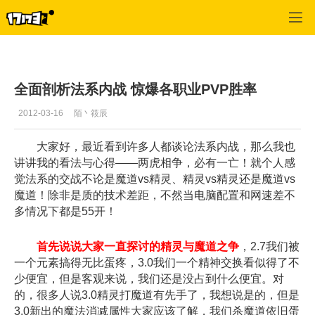
专区_《永恒之塔》
>
综合经验
>
正文
全面剖析法系内战 惊爆各职业PVP胜率
2012-03-16
陌丶筱辰
大家好，最近看到许多人都谈论法系内战，那么我也
讲讲我的看法与心得——两虎相争，必有一亡！就个人感
觉法系的交战不论是魔道vs精灵、精灵vs精灵还是魔道vs
魔道！除非是质的技术差距，不然当电脑配置和网速差不
多情况下都是55开！
首先说说大家一直探讨的精灵与魔道之争
，2.7我们被
一个元素搞得无比蛋疼，3.0我们一个精神交换看似得了不
少便宜，但是客观来说，我们还是没占到什么便宜。对
的，很多人说3.0精灵打魔道有先手了，我想说是的，但是
3.0新出的魔法消减属性大家应该了解，我们杀魔道依旧蛋