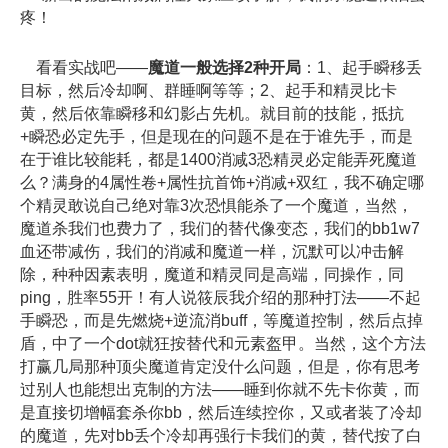
疼！
看看实战吧——
魔道一般选择2种开局
：1、起手瞬移丢
目标，然后冷却啊、群睡啊等等；2、起手和精灵比卡
黄，然后依靠瞬移和幻影占先机。就目前的技能，抵抗
+瞬恐必定先手，但是现在的问题不是在于谁先手，而是
在于谁比较能耗，都是1400消减3恐精灵必定能弄死魔道
么？满身的4属性卷+属性抗首饰+消减+双红，我不确定哪
个精灵敢说自己绝对靠3次恐惧能杀了一个魔道，当然，
魔道杀我们也费力了，我们的替代像变态，我们的bb1w7
血还带减伤，我们的消减和魔道一样，沉默可以冲击解
除，种种因素表明，魔道和精灵同是高端，同操作，同
ping，胜率55开！有人说筱辰我介绍的那种打法——不起
手瞬恐，而是先燃烧+逆流消buff，等魔道控制，然后点掉
盾，中了一个dot就狂按替代和元素盔甲。当然，这个方法
打赢几局那种顶尖魔道肯定没什么问题，但是，你有思考
过别人也能想出克制的方法——睡到你就不先卡你黄，而
是直接切增幅套杀你bb，然后连续控你，又或者装了冷却
的魔道，先对bb丢个冷却再强行卡我们的黄，替代按了白