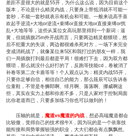
差距不是很大的就是55开，为什么这么说，因为目前这个
版本，不论是什么精灵内战，只要身上带抵消就不可能一
套秒，不能一套秒就表示有机会和可能。一般来说高手喜
欢起手逆流+大地or逆流+束缚or直接大地or直接束缚or扰
乱+大地等等，这些从某位女高玩那里得到一个新词：逼
黄，但就插旗25m外开战而言，只要两边精灵都猥琐，然
后不犯重大的失误，两边都很难杀死对方，一场下来完全
变成消耗战了，就像某位来5区和我打过的朋友一样，我
们一局插旗打到最后都是平局！很难打下去，因为双方都
猥琐，那么就没什么好打的了，反跑等技能cd，卷被消了
补卷等第二次卡盾等等！个人观点认为：精灵内战55开，
只要你足够自信，相信自己的能力，那么筱辰可以告诉各
位童鞋，不管是冬狮郎啊、绯月啊、落落啊、挪威啊这
些，其实在实力上都和你差不多，只是人家对于控制局面
比你老道而已，只要多加练习你也可以做到的！
压轴的就是，
魔道vs魔道的内战
，想必高端魔道都会
比较傲，觉得自己的技术很牛X，因为玩的是一个依靠技
能衔接和局势掌握较强的职业，大大们都会有点飘飘然。