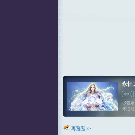
永恒
奇幻
尽管永
怀旧服
十年。
游戏，
当年游
再逛逛>>