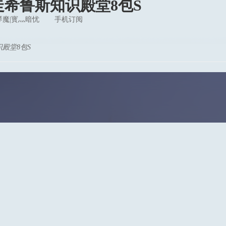
走希鲁斯知识殿堂8包S
琴魔|寳灬暗忧
手机订阅
殿堂8包S