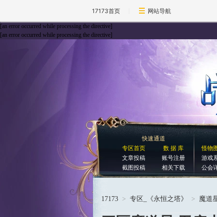
17173首页
网站导航
[an error occurred while processing the directive]
[an error occurred while processing the directive]
快速通道
专区首页
数 据 库
怪物
文章投稿
账号注册
游戏
截图投稿
相关下载
公会
17173
>
专区_《永恒之塔》
>
魔道