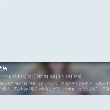
之塔
半写实
即时
PK
副本
CE引擎
竞技
计时收费
怀旧
恒之塔怀旧服这瓶“旧酒”很香，但其实并不适用于大多数游戏。纵观当下
的游戏，至少都曾经是端游市场的“大哥”，或者有一定的江湖地位，且运
结合心理学角度看，“怀旧”行为本身就是以情感为导向，没有足够的玩家
难以敲开“怀旧”的大门。所以永恒之塔怀旧服，更多的是对老玩家当年坚
戏没能大火的一份遗憾的弥补。