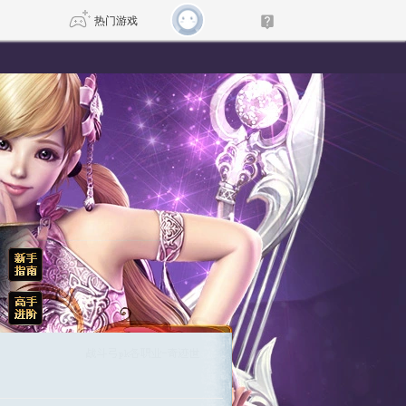
热门游戏
DNF
传奇4
剑网3旗舰版
新天龙八部
自由
诛仙世界
新仙侠5