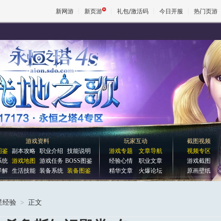
新网游
新页游
礼包/激活码
今日开服
热门页游
魔兽
天堂
王权与
游戏资料
玩家互动
截图视频
图鉴
副本攻略
职业介绍
技能说明
游戏专题
文章导航
视频专区
系统
游戏地图
游戏任务
BOSS图鉴
经验心情
职业文章
游戏截图
详解
生活技能
装备系统
装备图鉴
精华文章
火爆论坛
原画壁纸
星经验
>
正文