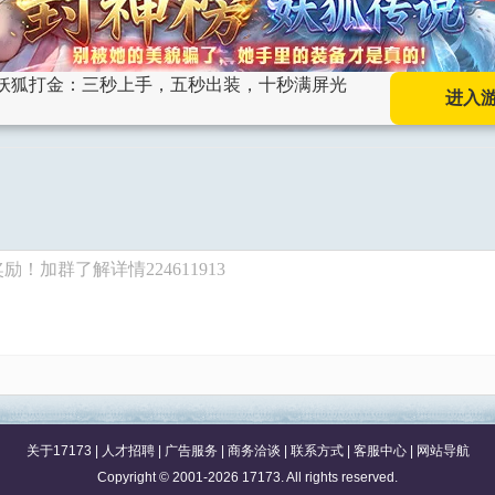
0氪妖狐打金：三秒上手，五秒出装，十秒满屏光
进入
！加群了解详情224611913
关于17173
|
人才招聘
|
广告服务
|
商务洽谈
|
联系方式
|
客服中心
|
网站导航
Copyright © 2001-2026 17173. All rights reserved.