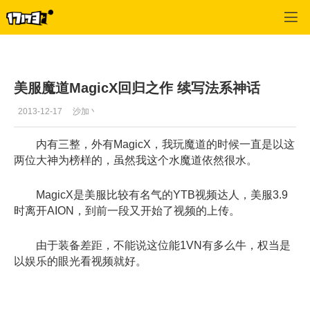
专区_《永恒之塔》
>
魔道星经验
>
正文
美服魔道MagicX回归之作 续写法系神话
2013-12-17
沙加丶
内有三整，外有MagicX，我玩魔道的时候一直是以这
两位大神为榜样的，虽然我这个水魔道依然很水。
MagicX是美服比较有名气的YTB视频达人，美服3.9
时离开AION，到前一段又开始了视频的上传。
由于装备差距，不能说这位能1VN有多么牛，权当是
以娱乐的眼光看视频就好。