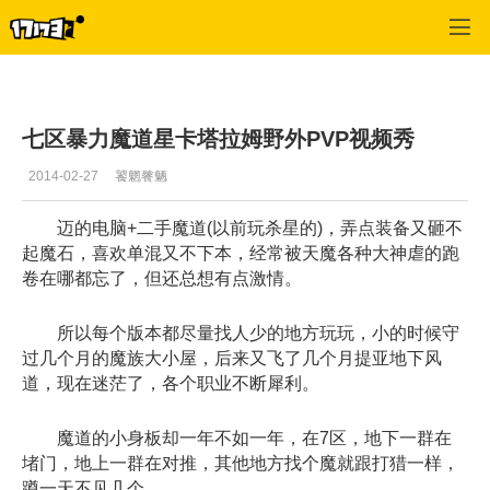
专区_《永恒之塔》
>
魔道星经验
>
正文
七区暴力魔道星卡塔拉姆野外PVP视频秀
2014-02-27
饕魍餮魉
迈的电脑+二手魔道(以前玩杀星的)，弄点装备又砸不
起魔石，喜欢单混又不下本，经常被天魔各种大神虐的跑
卷在哪都忘了，但还总想有点激情。
所以每个版本都尽量找人少的地方玩玩，小的时候守
过几个月的魔族大小屋，后来又飞了几个月提亚地下风
道，现在迷茫了，各个职业不断犀利。
魔道的小身板却一年不如一年，在7区，地下一群在
堵门，地上一群在对推，其他地方找个魔就跟打猎一样，
蹲一天不见几个。