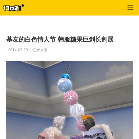
专区_《永恒之塔》
>
一周热门
>
正文
基友的白色情人节 韩服糖果巨剑长剑展
2014-03-20
狂者来袭