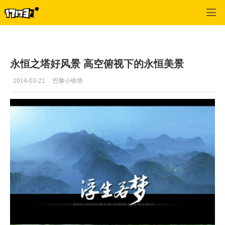
专区_《永恒之塔》
>
一周热门
>
正文
永恒之塔好风景 高空俯视下的永恒美景
2014-03-21
巴黎小铁塔