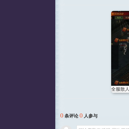
全服散
0
0
条评论
人参与