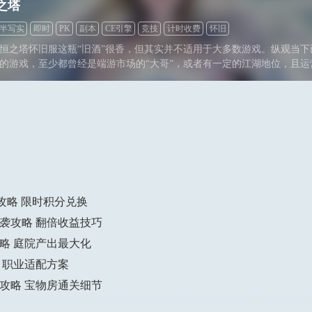
之塔
半写实
即时
PK
副本
CE引擎
竞技
计时收费
怀旧
恒之塔怀旧服这瓶“旧酒”很香，但其实并不适用于大多数游戏。纵观当下
的游戏，至少都曾经是端游市场的“大哥”，或者有一定的江湖地位，且运
结合心理学角度看，“怀旧”行为本身就是以情感为导向，没有足够的玩家
难以敲开“怀旧”的大门。所以永恒之塔怀旧服，更多的是对老玩家当年坚
戏没能大火的一份遗憾的弥补。
攻略 限时积分兑换
袭攻略 翻倍收益技巧
略 庭院产出最大化
 职业适配方案
攻略 宝物房通关细节