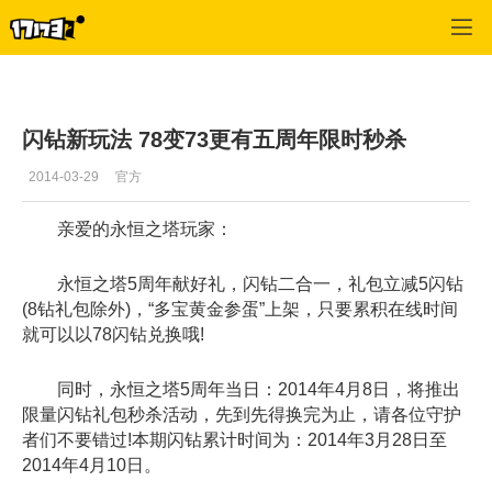
专区_《永恒之塔》
>
一周热门
>
正文
闪钻新玩法 78变73更有五周年限时秒杀
2014-03-29
官方
亲爱的永恒之塔玩家：
永恒之塔5周年献好礼，闪钻二合一，礼包立减5闪钻
(8钻礼包除外)，“多宝黄金参蛋”上架，只要累积在线时间
就可以以78闪钻兑换哦!
同时，永恒之塔5周年当日：2014年4月8日，将推出
限量闪钻礼包秒杀活动，先到先得换完为止，请各位守护
者们不要错过!本期闪钻累计时间为：2014年3月28日至
2014年4月10日。