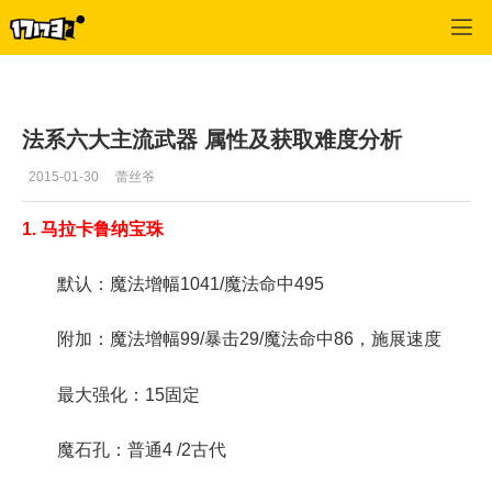
专区_《永恒之塔》
>
游戏基本
>
正文
法系六大主流武器 属性及获取难度分析
2015-01-30
蕾丝爷
1. 马拉卡鲁纳宝珠
默认：魔法增幅1041/魔法命中495
附加：魔法增幅99/暴击29/魔法命中86，施展速度
最大强化：15固定
魔石孔：普通4 /2古代