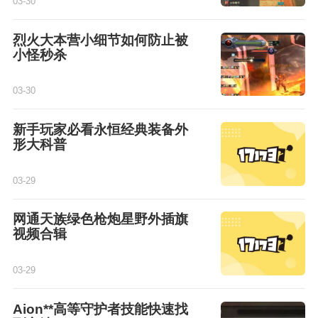
03-30
烈火大本营小细节如何防止被
小怪秒杀
03-30
新手玩家必看永恒经典装备外
形大科普
03-29
网通天族绿色枪炮星野外插旗
视频合辑
03-29
Aion**高等守护者技能快速找