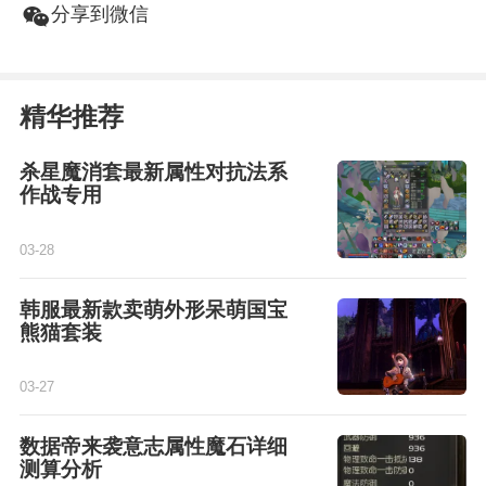
w
分享到微信
精华推荐
杀星魔消套最新属性对抗法系
作战专用
03-28
韩服最新款卖萌外形呆萌国宝
熊猫套装
03-27
数据帝来袭意志属性魔石详细
测算分析