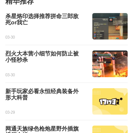
精华推荐
杀星烙印选择推荐拼命三郎敌
死or我亡
03-30
烈火大本营小细节如何防止被
小怪秒杀
03-30
新手玩家必看永恒经典装备外
形大科普
03-29
网通天族绿色枪炮星野外插旗