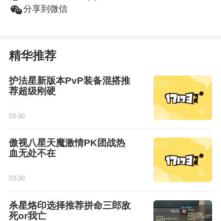
角度看，“怀旧”行为本身就是以情感
w
分享到微信
为导向，没有足够的玩家基数与情怀
沉淀的游戏，难以敲开“怀旧”的大
门。所以永恒之塔怀旧服，更多的是
对老玩家当年坚守的一次致敬，对当
年游戏没能大火的一份遗憾的弥补。
精华推荐
护法星新版本PvP装备混搭推
荐超级刚硬
03-30
傲视八星天魔激情PK团战热
血无处不在
03-30
杀星烙印选择推荐拼命三郎敌
死or我亡