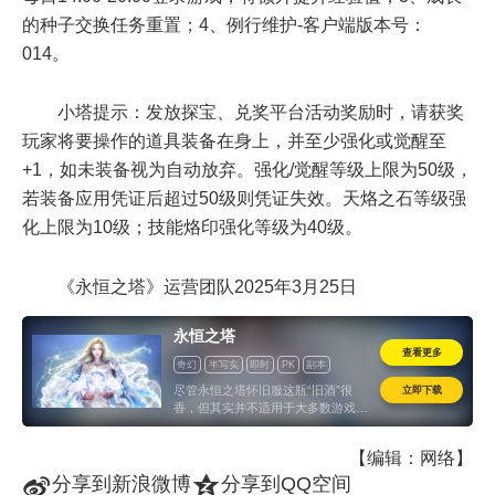
的种子交换任务重置；4、例行维护-客户端版本号：
014。
小塔提示：发放探宝、兑奖平台活动奖励时，请获奖
玩家将要操作的道具装备在身上，并至少强化或觉醒至
+1，如未装备视为自动放弃。强化/觉醒等级上限为50级，
若装备应用凭证后超过50级则凭证失效。天烙之石等级强
化上限为10级；技能烙印强化等级为40级。
《永恒之塔》运营团队2025年3月25日
永恒之塔
查看更多
奇幻
半写实
即时
PK
副本
CE引擎
竞技
计时收费
怀旧
立即下载
尽管永恒之塔怀旧服这瓶“旧酒”很
香，但其实并不适用于大多数游戏。
纵观当下已推出或计划推出怀旧服的
游戏，至少都曾经是端游市场的“大
【编辑：网络】
哥”，或者有一定的江湖地位，且运
营时间基本上超过十年。结合心理学
t
z
分享到新浪微博
分享到QQ空间