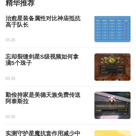
精华推荐
治愈星装备属性对比神庙抵抗
高于队长
03-26
忘却裂缝剑星S级视频如何拿
满5个珠子
03-26
勤俭持家是美德天族免费传送
阿泰斯拉
03-26
实测守护星魔抗套作用减少中