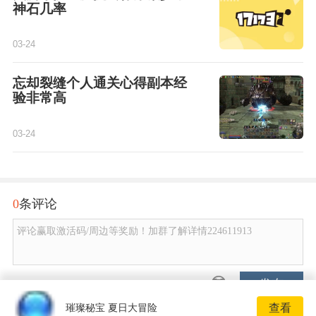
神石几率
03-24
忘却裂缝个人通关心得副本经
验非常高
03-24
0
条评论
评论赢取激活码/周边等奖励！加群了解详情224611913
发布
查看
璀璨秘宝 夏日大冒险