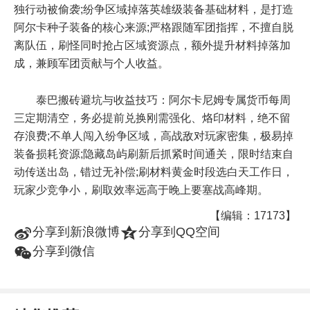
独行动被偷袭;纷争区域掉落英雄级装备基础材料，是打造
阿尔卡种子装备的核心来源;严格跟随军团指挥，不擅自脱
离队伍，刷怪同时抢占区域资源点，额外提升材料掉落加
成，兼顾军团贡献与个人收益。
泰巴搬砖避坑与收益技巧：阿尔卡尼姆专属货币每周
三定期清空，务必提前兑换刚需强化、烙印材料，绝不留
存浪费;不单人闯入纷争区域，高战敌对玩家密集，极易掉
装备损耗资源;隐藏岛屿刷新后抓紧时间通关，限时结束自
动传送出岛，错过无补偿;刷材料黄金时段选白天工作日，
玩家少竞争小，刷取效率远高于晚上要塞战高峰期。
【编辑：17173】
t
z
分享到新浪微博
分享到QQ空间
w
分享到微信