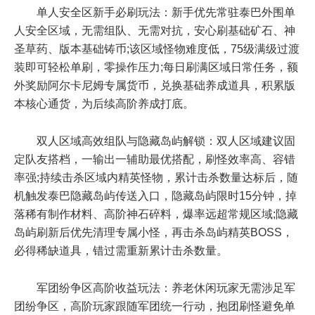
单人安全区新手必刷玩法：新手优先常驻泰巴外围单
人安全区域，无需组队、无需对抗，安心刷基础矿石、神
圣草药、版本基础铸币;该区域怪物难度低，75级满级过渡
装即可轻松单刷，零操作压力;每日刷满区域日常任务，额
外奖励阿尔卡尼姆专属货币，兑换基础养成道具，积累版
本核心通货，为后续高阶养成打底。
双人区域高效组队与隐藏岛屿解锁：双人区域建议固
定队友搭档，一输出一辅助最优搭配，刷怪效率高、容错
率强;持续击杀区域内精英怪物，累计击杀数量达标后，随
机触发泰巴隐藏岛屿传送入口，隐藏岛屿限时15分钟，掉
落稀有制作材料、高阶神石碎料，爆率远超常规区域;隐藏
岛屿刷新后优先清理专属小怪，再击杀岛屿精英BOSS，
必得稀缺道具，错过需重新累计击杀数量。
军团纷争区高阶收益玩法：养老休闲玩家无需涉足军
团纷争区，高阶玩家跟随军团统一行动，抱团刷怪避免单