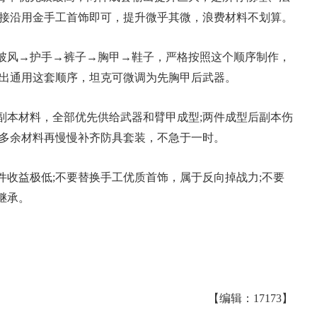
直接沿用金手工首饰即可，提升微乎其微，浪费材料不划算。
披风→护手→裤子→胸甲→鞋子，严格按照这个顺序制作，
输出通用这套顺序，坦克可微调为先胸甲后武器。
副本材料，全部优先供给武器和臂甲成型;两件成型后副本伤
;多余材料再慢慢补齐防具套装，不急于一时。
典 争霸赛大区火
一看吓一跳：雷死人不偿
收益极低;不要替换手工优质首饰，属于反向掉战力;不要
的囧图集（1171）
继承。
【编辑：17173】