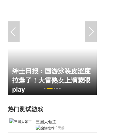
绅士日报：国游泳装皮涩度
巅峰在线1
命
拉爆了！大雷熟女上演蒙眼
游，如今
play
来了！
热门测试游戏
三国大领主
2天前