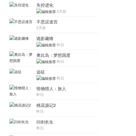
失控进化
2天前
不思议迷宫
2天前
诡影藏锋
昨日
奥比岛：梦想国度
昨日
远征
昨日
怪物猎人：旅人
昨日
桃花源记2
昨日
问剑长生
昨日