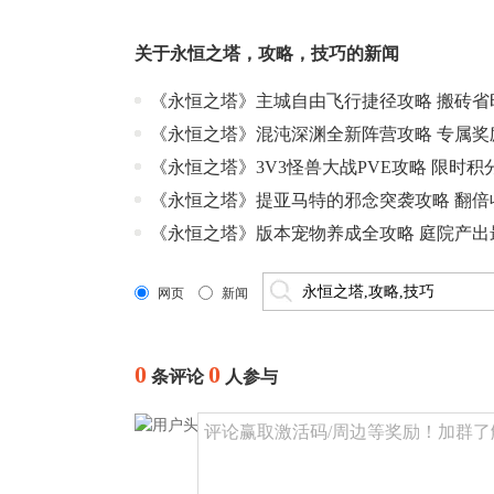
关于
永恒之塔
，
攻略
，
技巧
的新闻
《永恒之塔》主城自由飞行捷径攻略 搬砖省
《永恒之塔》混沌深渊全新阵营攻略 专属奖
《永恒之塔》3V3怪兽大战PVE攻略 限时积
《永恒之塔》提亚马特的邪念突袭攻略 翻倍
《永恒之塔》版本宠物养成全攻略 庭院产出
网页
新闻
0
0
条评论
人参与
评论赢取激活码/周边等奖励！加群了解详情