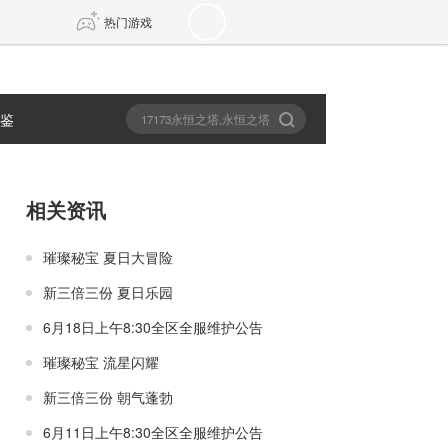
热门游戏
图鉴
DNF
传奇4
剑网3旗舰版
新天龙八部
相关资讯
自由
诛仙世界
新仙侠5
璀璨秘宝 夏日大冒险
新三倍三份 夏日乐园
6月18日上午8:30全区全服维护公告
璀璨秘宝 流星闪耀
新三倍三份 朝气蓬勃
6月11日上午8:30全区全服维护公告