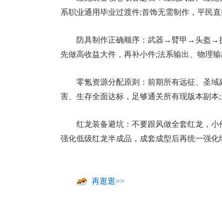
系职业通用毕业过渡件;首饰无需制作，平民
防具制作正确顺序：武器→臂甲→头盔→
先做高收益大件，再补小件;法系输出、物理
零氪资源分配原则：前期所有远征、圣域
害、生存全面达标，足够通关所有现版本副本
17周年庆
红龙装备避坑：不要跟风做全套红龙，小件
爆开启
强化低级红龙半成品，成套成型后再统一强化
再逛逛>>