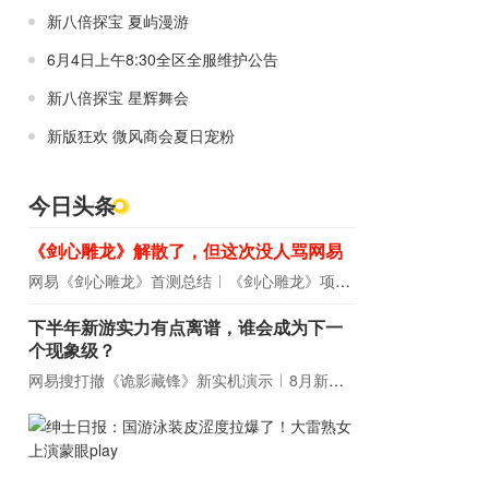
新八倍探宝 夏屿漫游
6月4日上午8:30全区全服维护公告
新八倍探宝 星辉舞会
新版狂欢 微风商会夏日宠粉
今日头条
《剑心雕龙》解散了，但这次没人骂网易
网易《剑心雕龙》首测总结
《剑心雕龙》项目宣布解散
下半年新游实力有点离谱，谁会成为下一
个现象级？
网易搜打撤《诡影藏锋》新实机演示
8月新游前瞻：《诡秘之主》领衔