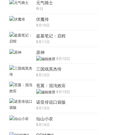
元气骑士
昨日
伏魔传
8月10日
盗墓笔记：启程
8月11日
原神
8月12日
三国戏英杰传
8月12日
苍翼：混沌效应
8月13日
诺亚传说口袋版
8月13日
仙山小农
8月14日