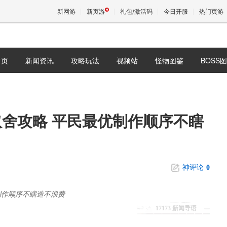
新网游
新页游
礼包/激活码
今日开服
热门页游
首页
新闻资讯
攻略玩法
视频站
怪物图鉴
BOSS
魔兽
天堂
舍攻略 平民最优制作顺序不瞎
王权与
神评论
0
制作顺序不瞎造不浪费
17173 新闻导语