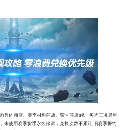
店(誓约商店、赛季材料商店、荣誉商店)统一每周三凌晨重
，未使用赛季货币永久保留，兑换次数不累计;旧赛季誓约