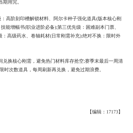
当期用完。
级：高阶刻印槽解锁材料、阿尔卡种子强化道具(版本核心刚
、技能增幅书(职业进阶必备);第三优先级：困难副本门票、
级：高级药水、卷轴耗材(日常刚需补充);绝对不换：限时外
间兑换核心刚需，避免热门材料库存抢空;赛季末最后一周清
17周年庆典 争霸赛大区火
囤限时次数道具，每周刷新再兑换，避免过期浪费。
爆开启
【编辑：17173】