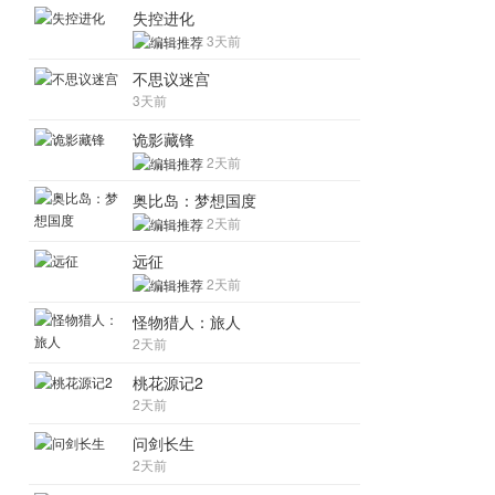
失控进化
3天前
不思议迷宫
3天前
诡影藏锋
2天前
奥比岛：梦想国度
2天前
远征
2天前
怪物猎人：旅人
2天前
桃花源记2
2天前
问剑长生
2天前