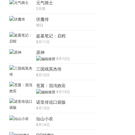
元气骑士
2天前
伏魔传
明日
盗墓笔记：启程
8月11日
原神
8月12日
三国戏英杰传
8月12日
苍翼：混沌效应
8月13日
诺亚传说口袋版
8月13日
仙山小农
8月14日