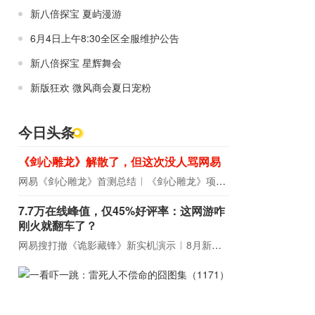
新八倍探宝 夏屿漫游
6月4日上午8:30全区全服维护公告
新八倍探宝 星辉舞会
新版狂欢 微风商会夏日宠粉
今日头条
《剑心雕龙》解散了，但这次没人骂网易
网易《剑心雕龙》首测总结
《剑心雕龙》项目宣布解散
7.7万在线峰值，仅45%好评率：这网游咋
刚火就翻车了？
网易搜打撤《诡影藏锋》新实机演示
8月新游前瞻：《诡秘之主》领衔