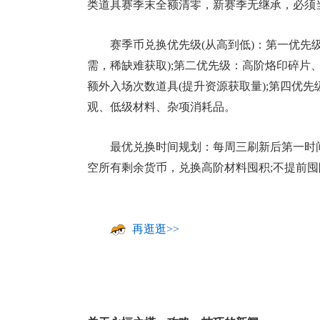
类道具赛季末全额清零，新赛季无继承，必须
赛季币兑换优先级(从高到低)：第一优先
需，稀缺难获取);第二优先级：高阶烙印碎片
额外入场次数道具(提升资源获取量);第四优先
观、低级材料、杂项消耗品。
最优兑换时间规划：每周三刷新后第一时
空所有剩余货币，兑换高阶材料囤积;不提前
再逛逛>>