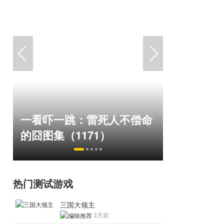
“Bin大
一看吓一跳：雷死人不偿命
脸外网福
的囧图集（1171）
住了
热门测试游戏
三国大领主
3天前