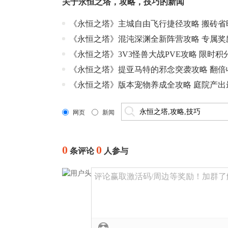
关于
永恒之塔
，
攻略
，
技巧
的新闻
《永恒之塔》主城自由飞行捷径攻略 搬砖省
《永恒之塔》混沌深渊全新阵营攻略 专属奖
《永恒之塔》3V3怪兽大战PVE攻略 限时积
《永恒之塔》提亚马特的邪念突袭攻略 翻倍
《永恒之塔》版本宠物养成全攻略 庭院产出
网页
新闻
0
0
条评论
人参与
评论赢取激活码/周边等奖励！加群了解详情