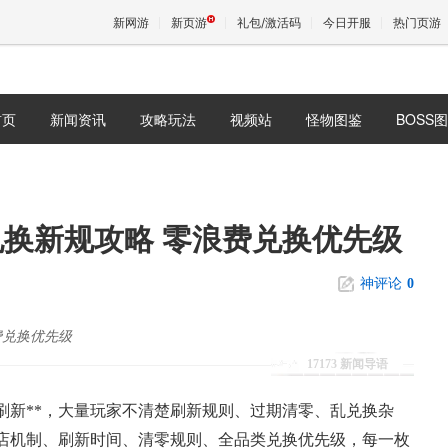
新网游
新页游
礼包/激活码
今日开服
热门页游
首页
新闻资讯
攻略玩法
视频站
怪物图鉴
BOSS
魔兽
天堂
换新规攻略 零浪费兑换优先级
王权与
神评论
0
费兑换优先级
17173 新闻导语
刷新**，大量玩家不清楚刷新规则、过期清零、乱兑换杂
店机制、刷新时间、清零规则、全品类兑换优先级，每一枚