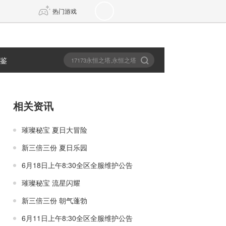
热门游戏
图鉴
DNF
传奇4
剑网3旗舰版
新天龙八部
相关资讯
自由
诛仙世界
新仙侠5
璀璨秘宝 夏日大冒险
新三倍三份 夏日乐园
6月18日上午8:30全区全服维护公告
璀璨秘宝 流星闪耀
新三倍三份 朝气蓬勃
6月11日上午8:30全区全服维护公告