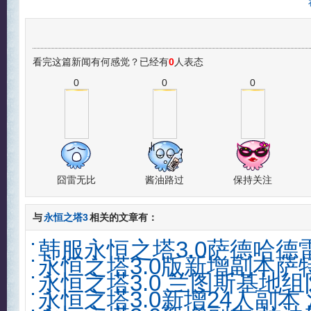
看完这篇新闻有何感觉？已经有
0
人表态
0
0
0
囧雷无比
酱油路过
保持关注
与
永恒之塔3
相关的文章有：
韩服永恒之塔3.0萨德哈德
永恒之塔3.0版新增副本
永恒之塔3.0 兰图斯基地
永恒之塔3.0新增24人副本