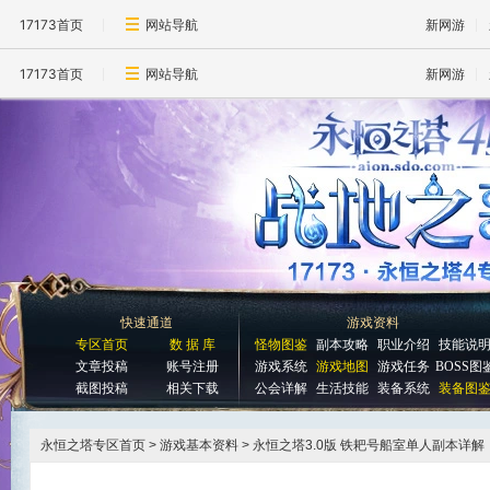
17173首页
网站导航
新网游
17173首页
网站导航
新网游
快速通道
游戏资料
专区首页
数 据 库
怪物图鉴
副本攻略
职业介绍
技能说
文章投稿
账号注册
游戏系统
游戏地图
游戏任务
BOSS图
截图投稿
相关下载
公会详解
生活技能
装备系统
装备图
永恒之塔专区首页
> 游戏基本资料 > 永恒之塔3.0版 铁耙号船室单人副本详解