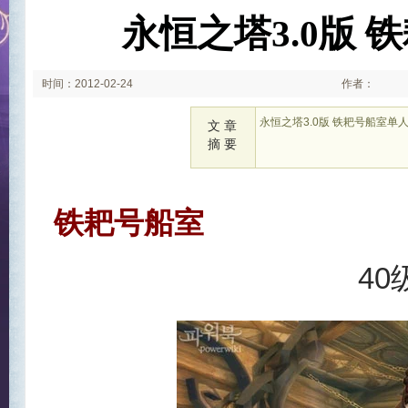
永恒之塔3.0版
时间：2012-02-24
作者：
永恒之塔3.0版 铁耙号船室单
文 章
摘 要
铁耙号船室
4