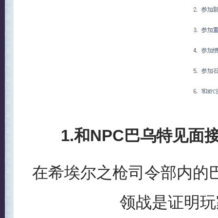
1.和NPC巴乌特见面
在希埃尔之枪司
领战是证明玩