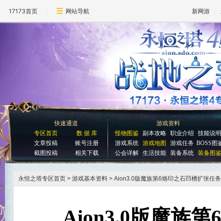
17173首页
网站导航
新网游
快速通道
游戏资料
专区首页
数 据 库
怪物图鉴
副本攻略
职业介绍
技能说
文章投稿
账号注册
游戏系统
游戏地图
游戏任务
BOSS图
截图投稿
相关下载
公会详解
生活技能
装备系统
装备图
永恒之塔专区首页
> 游戏基本资料 > Aion3.0版魔族第6烙印之石凹槽扩张任务
Aion3.0版魔