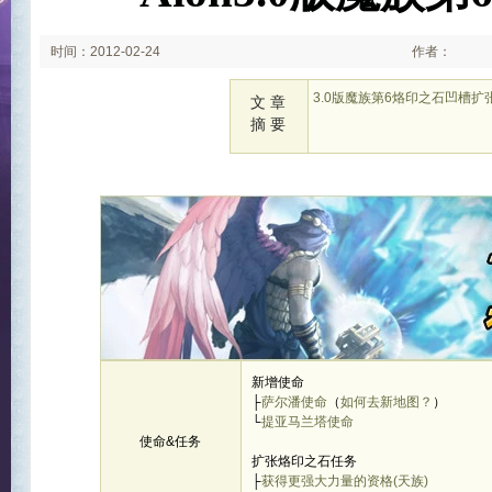
时间：2012-02-24
作者：
3.0版魔族第6烙印之石凹槽
文 章
摘 要
新增使命
├
萨尔潘使命
（
如何去新地图？
）
└
提亚马兰塔使命
使命&任务
扩张烙印之石任务
├
获得更强大力量的资格(天族)