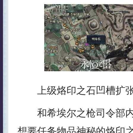
上级烙印之石凹槽扩张
和希埃尔之枪司令部内
想要任务物品神秘的烙印之