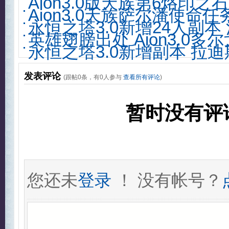
Aion3.0版天族第6烙印
Aion3.0天族萨尔潘使命任
永恒之塔3.0新增24人副本
英雄翅膀出处 Aion3.0多
永恒之塔3.0新增副本 拉
发表评论
(跟帖
0
条，有
0
人参与
查看所有评论
)
暂时没有评
您还未
登录
！ 没有帐号？