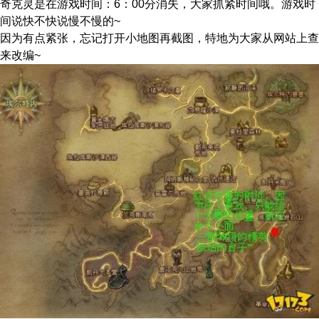
奇克灵是在游戏时间：6：00分消失，大家抓紧时间哦。游戏时
间说快不快说慢不慢的~
因为有点紧张，忘记打开小地图再截图，特地为大家从网站上查
来改编~