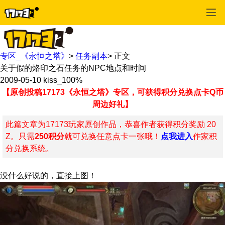
专区_《永恒之塔》
>
任务副本
>
正文
关于假的烙印之石任务的NPC地点和时间
2009-05-10
kiss_100%
【原创投稿17173《永恒之塔》专区，可获得积分兑换点卡Q币
周边好礼】
此篇文章为17173玩家原创作品，恭喜作者获得积分奖励 20
Z。只需
250积分
就可兑换任意点卡一张哦！
点我进入
作家积
分兑换系统。
没什么好说的，直接上图！