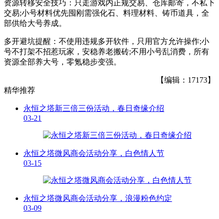
资源转移安全技巧：只走游戏内正规交易、仓库邮寄，不私下
交易;小号材料优先囤刚需强化石、料理材料、铸币道具，全
部供给大号养成。
多开避坑提醒：不使用违规多开软件，只用官方允许操作;小
号不打架不招惹玩家，安稳养老搬砖;不用小号乱消费，所有
资源全部养大号，零氪稳步变强。
【编辑：17173】
精华推荐
永恒之塔新三倍三份活动，春日奇缘介绍
03-21
永恒之塔微风商会活动分享，白色情人节
03-15
永恒之塔微风商会活动分享，浪漫粉色约定
03-09