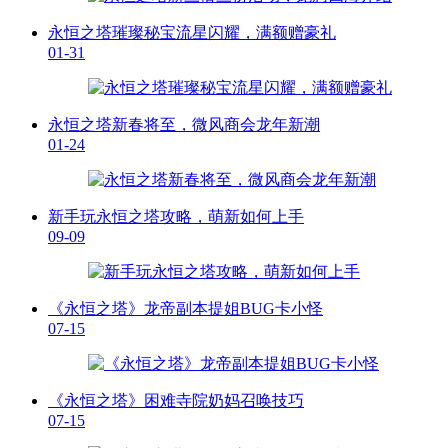
永恒之塔璀璨秘宝流星闪耀，满额赠豪礼
01-31
永恒之塔新春将至，微风商会龙年新潮
01-24
新手玩永恒之塔攻略，萌新如何上手
09-09
《永恒之塔》龙帝副本提姐BUG卡小怪
07-15
《永恒之塔》困难寺院奶妈召唤技巧
07-15