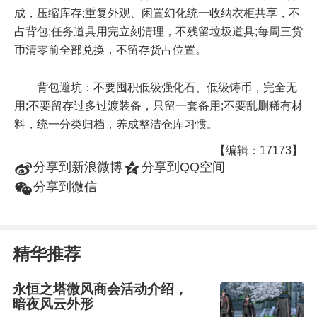
成，压缩库存;重复外观、闲置幻化统一收纳衣柜共享，不
占背包;任务道具用完立刻清理，不残留垃圾道具;每周三货
币清零前全部兑换，不留存货占位置。
背包避坑：不要囤积低级强化石、低级铸币，完全无
用;不要留存过多过渡装备，只留一套备用;不要乱删稀有材
料，统一分类归档，养成整洁仓库习惯。
【编辑：17173】
t
z
分享到新浪微博
分享到QQ空间
w
分享到微信
精华推荐
永恒之塔微风商会活动介绍，
暗夜风云外形