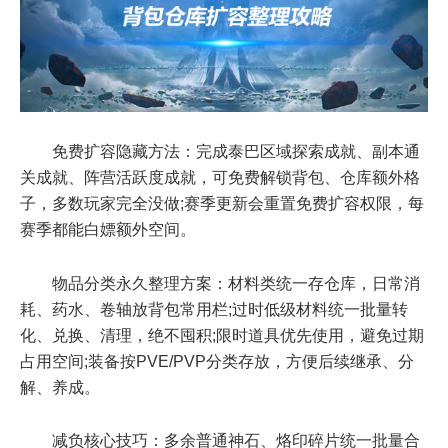
免费扩容隐藏方法：完成泰巴区域探索成就、副本通
关成就、阵营活跃度成就，可免费解锁背包、仓库额外格
子，多数玩家完全没做;赛季更新会重置免费扩容权限，每
赛季都能白嫖额外空间。
物品分类永久整理方案：材料类统一存仓库，日常消
耗、药水、卷轴放背包常用栏;过时低级材料统一批量转
化、兑换、清理，绝不囤积;限时道具优先使用，避免过期
占用空间;装备按PVE/PVP分类存放，方便后续继承、分
解、养成。
减负核心技巧：多余普通神石、烙印碎片统一批量合