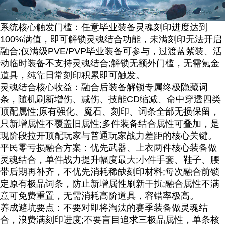
系统核心触发门槛：任意毕业装备灵魂刻印进度达到
100%满值，即可解锁灵魂结合功能，未满刻印无法开启
融合;仅满级PVE/PVP毕业装备可参与，过渡蓝紫装、活
动临时装备不支持灵魂结合;解锁无额外门槛，无需氪金
道具，纯靠日常刻印积累即可触发。
灵魂结合核心收益：融合后装备解锁专属终极隐藏词
条，随机刷新增伤、减伤、技能CD缩减、命中穿透四类
顶配属性;原有强化、魔石、刻印、词条全部无损保留，
只新增属性不覆盖旧属性;多件装备结合属性可叠加，是
现阶段拉开顶配玩家与普通玩家战力差距的核心关键。
平民零亏损融合方案：优先武器、上衣两件核心装备做
灵魂结合，单件战力提升幅度最大;小件手套、鞋子、腰
带后期再补齐，不优先消耗稀缺刻印材料;每次融合前锁
定原有极品词条，防止新增属性刷新干扰;融合属性不满
意可免费重置，无需消耗高阶道具，容错率极高。
养成避坑要点：不要对即将淘汰的赛季装备做灵魂结
合，浪费满刻印进度;不要盲目追求三极品属性，单条核