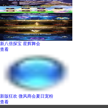
新八倍探宝 星辉舞会
查看
新版狂欢 微风商会夏日宠粉
查看