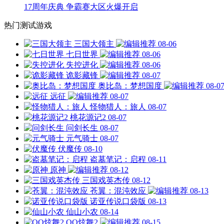
17周年庆典 争霸赛大区火爆开启
热门测试游戏
三国大领主
08-06
七日世界
08-06
失控进化
08-06
诡影藏锋
08-07
奥比岛：梦想国度
08-0
远征
08-07
怪物猎人：旅人
08-07
桃花源记2
08-07
问剑长生
08-07
元气骑士
08-07
伏魔传
08-10
盗墓笔记：启程
08-11
原神
08-12
三国戏英杰传
08-12
苍翼：混沌效应
08-13
诺亚传说口袋版
08-13
仙山小农
08-14
QQ炫舞2
08-15