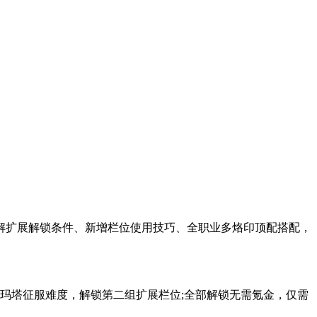
解扩展解锁条件、新增栏位使用技巧、全职业多烙印顶配搭配，
拉玛塔征服难度，解锁第二组扩展栏位;全部解锁无需氪金，仅需