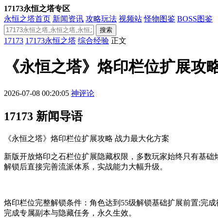
17173永恒之塔专区
永恒之塔首页
新闻资讯
攻略玩法
视频站
怪物图鉴
BOSS图鉴
搜索
17173
17173永恒之塔
综合经验
正文
《永恒之塔》烙印栏位扩展攻略
2026-07-08 00:20:05
神评论
17173 新闻导语
《永恒之塔》烙印栏位扩展攻略 战力最大化方案
新版开放烙印之石栏位扩展隐藏权限，多数玩家始终只有基础
解锁后直接完善流派体系，实战能力大幅升级。
烙印栏位完整解锁条件：角色达到55级解锁基础扩展前置;完
完成专属副本与隐藏任务，永久生效。