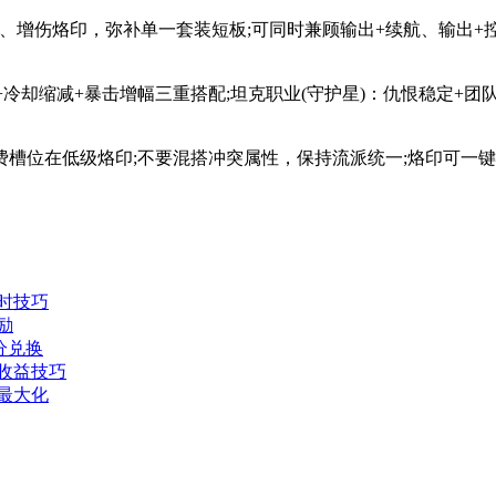
增伤烙印，弥补单一套装短板;可同时兼顾输出+续航、输出+控
+冷却缩减+暴击增幅三重搭配;坦克职业(守护星)：仇恨稳定+团队
位在低级烙印;不要混搭冲突属性，保持流派统一;烙印可一键保
时技巧
励
分兑换
收益技巧
最大化