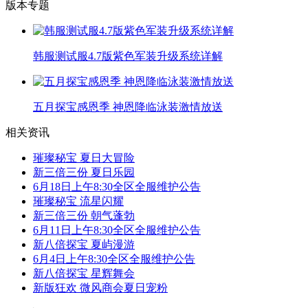
版本专题
韩服测试服4.7版紫色军装升级系统详解
五月探宝感恩季 神恩降临泳装激情放送
相关资讯
璀璨秘宝 夏日大冒险
新三倍三份 夏日乐园
6月18日上午8:30全区全服维护公告
璀璨秘宝 流星闪耀
新三倍三份 朝气蓬勃
6月11日上午8:30全区全服维护公告
新八倍探宝 夏屿漫游
6月4日上午8:30全区全服维护公告
新八倍探宝 星辉舞会
新版狂欢 微风商会夏日宠粉