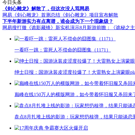
今日头条
《剑心雕龙》解散了，但这次没人骂网易
网易《剑心雕龙》首测总结
《剑心雕龙》项目宣布解散
下半年新游实力有点离谱，谁会成为下一个现象级？
网易搜打撤《诡影藏锋》新实机演示
8月新游前瞻：《诡秘之
一看吓一跳：雷死人不偿命的囧图集（1171）
绅士日报：国游泳装皮涩度拉爆了！大雷熟女上演蒙眼pla
巅峰在线150万人的横版网游，如今带着怀旧服又杀回来
盘点8月扎堆上线的影游：玩家想扔核弹，结果只能谈恋