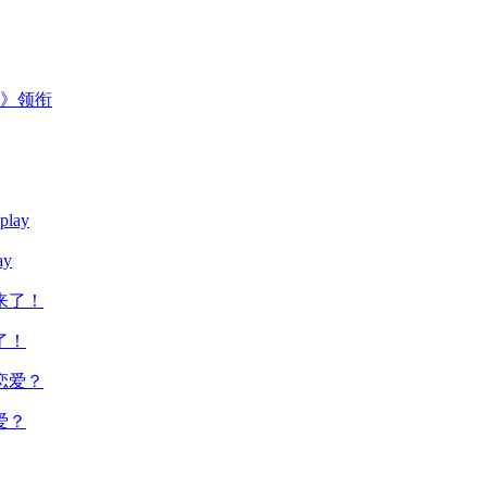
主》领衔
y
了！
爱？