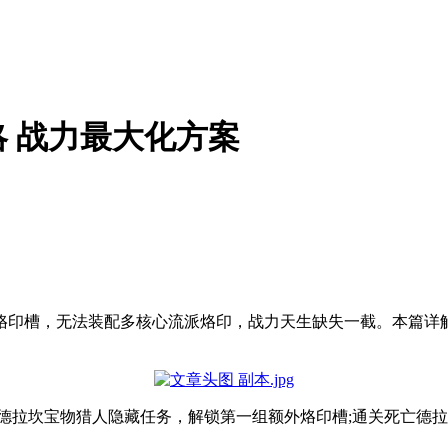
 战力最大化方案
烙印槽，无法装配多核心流派烙印，战力天生缺失一截。本篇详
成德拉坎宝物猎人隐藏任务，解锁第一组额外烙印槽;通关死亡德