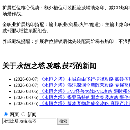
扩展栏位核心优势：额外槽位可装配流派辅助烙印、减CD烙印、
场景作战。
全职业扩展烙印搭配：输出职业(剑星/火神/魔道)：主输出烙印
减+团队增益顶配组合。
养成避坑提醒：扩展栏位解锁后优先装配高阶稀有烙印，不浪费槽
关于
永恒之塔,攻略,技巧
的新闻
(2026-08-07)
《永恒之塔》主城自由飞行捷径攻略 搬砖省
(2026-08-07)
《永恒之塔》混沌深渊全新阵营攻略 专属奖
(2026-08-06)
《永恒之塔》3V3怪兽大战PVE攻略 限时积
(2026-08-06)
《永恒之塔》提亚马特的邪念突袭攻略 翻倍
(2026-08-05)
《永恒之塔》版本宠物养成全攻略 庭院产出
网页
新闻