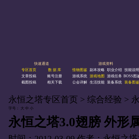
快速通道
游戏资料
专区首页
数 据 库
怪物图鉴
副本攻略
职业介绍
技能说
文章投稿
账号注册
游戏系统
游戏地图
游戏任务
BOSS图
截图投稿
相关下载
公会详解
生活技能
装备系统
装备图
永恒之塔专区首页
>
综合经验
> 
字号：
大
中
小
永恒之塔3.0翅膀 外
时间：2012-03-09
作者：永恒之塔3