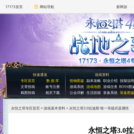
17173首页
网站导航
新网游
快速通道
游戏资料
专区首页
数 据 库
怪物图鉴
副本攻略
职业介绍
技能说
文章投稿
账号注册
游戏系统
游戏地图
游戏任务
BOSS图
截图投稿
相关下载
公会详解
生活技能
装备系统
装备图
永恒之塔专区首页
> 游戏基本资料 > 永恒之塔3.0拉迪斯 唯一等级武器属性
永恒之塔3.0