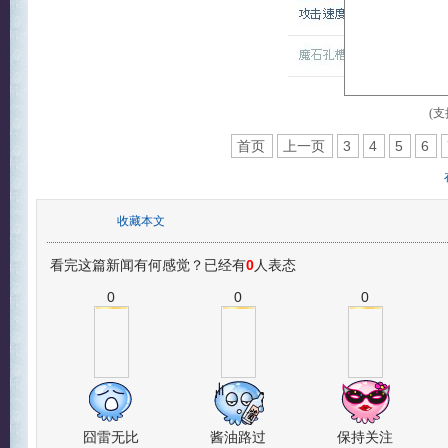
(支
首页
上一页
3
4
5
6
收藏本文
看完这篇新闻有何感觉？已经有
0
人表态
0
0
0
囧雷无比
酱油路过
保持关注