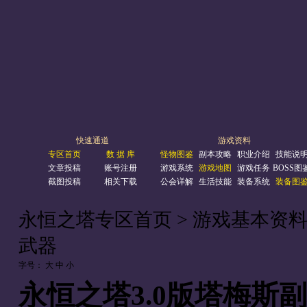
快速通道
游戏资料
专区首页
数 据 库
怪物图鉴
副本攻略
职业介绍
技能说
文章投稿
账号注册
游戏系统
游戏地图
游戏任务
BOSS图
截图投稿
相关下载
公会详解
生活技能
装备系统
装备图
永恒之塔专区首页
> 游戏基本资料
武器
字号：
大
中
小
永恒之塔3.0版塔梅斯