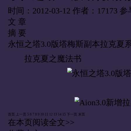
时间：2012-03-12
作者：17173
参
文 章
摘 要
永恒之塔3.0版塔梅斯副本拉克夏
拉克夏之魔法书
首页
上一页
5
6
7
8
9
10
11
12
13
14
15
下一页
末页
在本页阅读全文>>