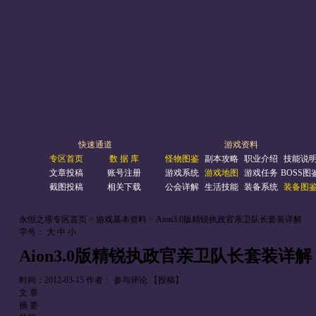
快速通道
游戏资料
专区首页
数 据 库
怪物图鉴
副本攻略
职业介绍
技能说
文章投稿
账号注册
游戏系统
游戏地图
游戏任务
BOSS图
截图投稿
相关下载
公会详解
生活技能
装备系统
装备图
永恒之塔专区首页
> 游戏基本资料 > Aion3.0版精锐执政官亲卫队长套装详解
字号：
大
中
小
Aion3.0版精锐执政官亲卫队长套装详解
时间：2012-03-15
作者：
参与评论
【投稿】
文 章
摘 要