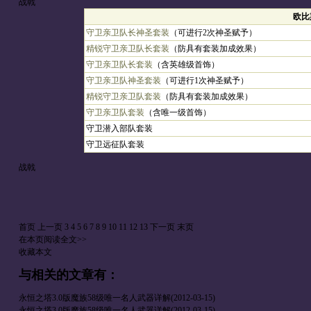
战戟
欧比
守卫亲卫队长神圣套装
（可进行2次神圣赋予）
精锐守卫亲卫队长套装
（防具有套装加成效果）
守卫亲卫队长套装
（含英雄级首饰）
守卫亲卫队神圣套装
（可进行1次神圣赋予）
精锐守卫亲卫队套装
（防具有套装加成效果）
守卫亲卫队套装
（含唯一级首饰）
守卫潜入部队套装
守卫远征队套装
战戟
首页
上一页
3
4
5
6
7
8
9
10
11
12
13
下一页
末页
在本页阅读全文>>
收藏本文
与
相关的文章有：
永恒之塔3.0版魔族58级唯一名人武器详解
(2012-03-15)
永恒之塔3.0版魔族58级唯一名人武器详解
(2012-03-15)