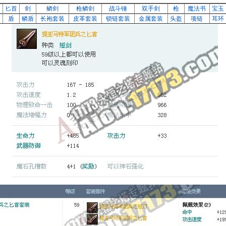
刀
匕首
剑
鳞剑
枪鳞剑
战斗锤
双手剑
枪
魔法书
宝玉
盾
鳞盾
长袍套装
皮革套装
锁链套装
金属套装
头盔
项链
耳环