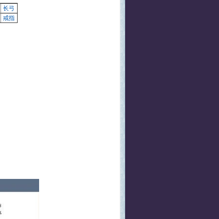
长弓
戒指