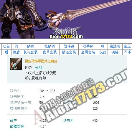
刀
匕首
剑
鳞剑
枪鳞剑
战斗锤
双手剑
枪
魔法书
宝玉
盾
鳞盾
长袍套装
皮革套装
锁链套装
金属套装
头盔
项链
耳环