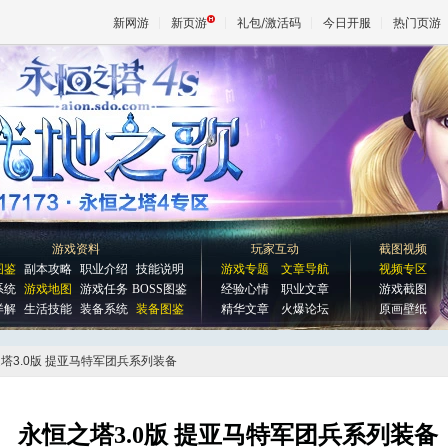
新网游
新页游
礼包/激活码
今日开服
热门页游
魔兽
天堂
王权与
游戏资料
玩家互动
截图视频
图鉴
副本攻略
职业介绍
技能说明
游戏专题
文章导航
视频专区
系统
游戏地图
游戏任务
BOSS图鉴
经验心情
职业文章
游戏截图
详解
生活技能
装备系统
装备图鉴
精华文章
火爆论坛
原画壁纸
之塔3.0版 提亚马特军团兵系列装备
永恒之塔3.0版 提亚马特军团兵系列装备