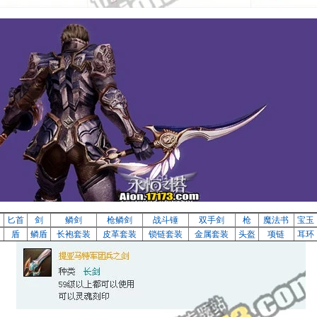
刀
匕首
剑
鳞剑
枪鳞剑
战斗锤
双手剑
枪
魔法书
宝玉
盾
鳞盾
长袍套装
皮革套装
锁链套装
金属套装
头盔
项链
耳环