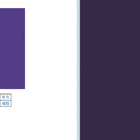
长弓
戒指