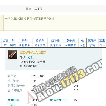
作者：17173
永恒之塔3.0版 提亚马特军团兵系列装备
刀
匕首
剑
鳞剑
枪鳞剑
战斗锤
双手剑
枪
魔法书
宝玉
盾
鳞盾
长袍套装
皮革套装
锁链套装
金属套装
头盔
项链
耳环