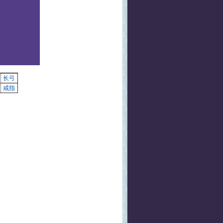
长弓
戒指