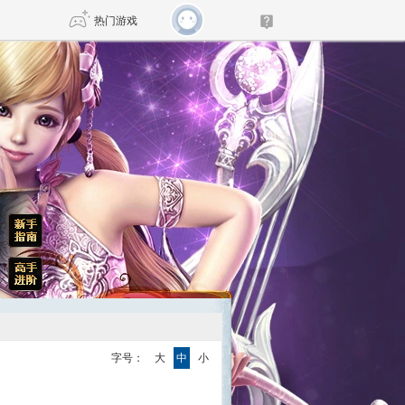
热门游戏
DNF
传奇4
剑网3旗舰版
新天龙八部
自由
诛仙世界
新仙侠5
字号：
大
中
小