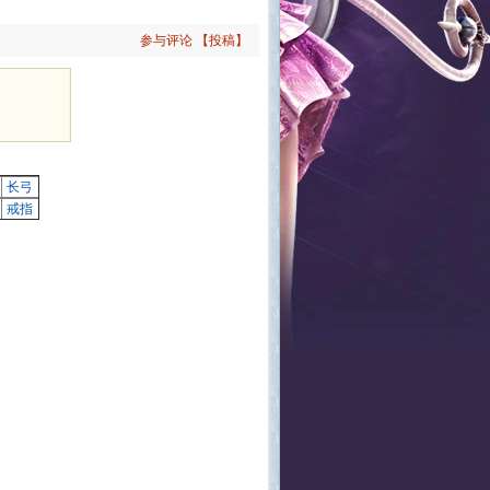
参与评论
【投稿】
长弓
戒指