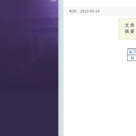
时间：2012-03-14
文 章
摘 要
短
杖