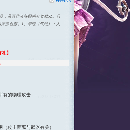
神评论
0
作品，恭喜作者获得积分奖励5Z。只
资料来源台服）1）晕眩（气绝）：人
好礼】
。
挡所有的物理攻击
使用（攻击距离与武器有关）