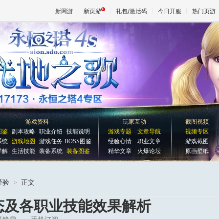
新网游
新页游
礼包/激活码
今日开服
热门页游
魔兽
天堂
王权与
游戏资料
玩家互动
截图视频
图鉴
副本攻略
职业介绍
技能说明
游戏专题
文章导航
视频专区
系统
游戏地图
游戏任务
BOSS图鉴
经验心情
职业文章
游戏截图
详解
生活技能
装备系统
装备图鉴
精华文章
火爆论坛
原画壁纸
经验
>
正文
状态及各职业技能效果解析