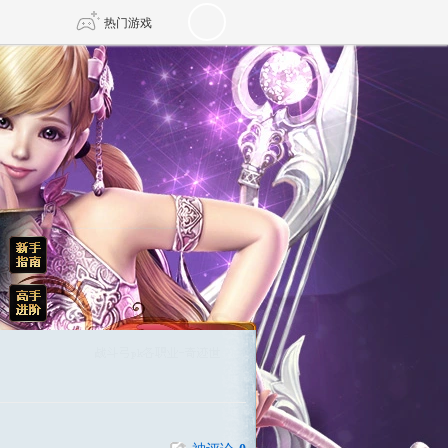
热门游戏
DNF
传奇4
剑网3旗舰版
新天龙八部
自由
诛仙世界
新仙侠5