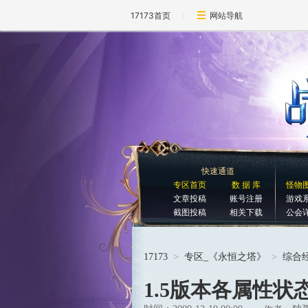
17173首页
网站导航
快速通道
专区首页
数 据 库
怪物
文章投稿
账号注册
游戏
截图投稿
相关下载
公会
17173
>
专区_《永恒之塔》
>
综合
1.5版本各属性