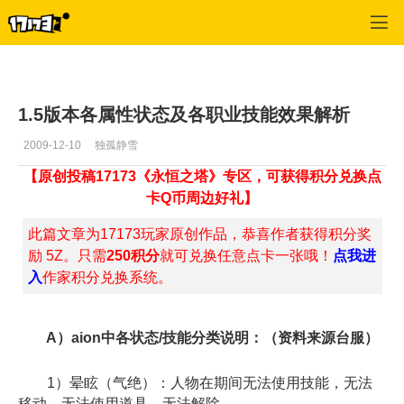
专区_《永恒之塔》
>
综合经验
>
正文
1.5版本各属性状态及各职业技能效果解析
2009-12-10
独孤静雪
【原创投稿17173《永恒之塔》专区，可获得积分兑换点
卡Q币周边好礼】
此篇文章为17173玩家原创作品，恭喜作者获得积分奖
励 5Z。只需
250积分
就可兑换任意点卡一张哦！
点我进
入
作家积分兑换系统。
A）aion中各状态/技能分类说明：（资料来源台服）
1）晕眩（气绝）：人物在期间无法使用技能，无法
移动，无法使用道具，无法解除