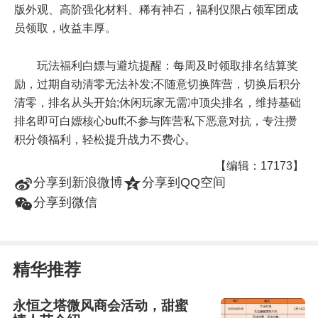
版外观、高阶强化材料、稀有神石，福利仅限占领军团成
员领取，收益丰厚。
玩法福利白嫖与避坑提醒：每周及时领取排名结算奖
励，过期自动清零无法补发;不随意切换阵营，切换后积分
清零，排名从头开始;休闲玩家无需冲顶尖排名，维持基础
排名即可白嫖核心buff;不参与阵营私下恶意对抗，专注攒
积分领福利，轻松提升战力不费心。
【编辑：17173】
t
z
分享到新浪微博
分享到QQ空间
w
分享到微信
精华推荐
永恒之塔微风商会活动，甜蜜