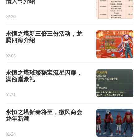
情人节介绍
02-20
永恒之塔新三倍三份活动，龙
腾四海介绍
02-06
永恒之塔璀璨秘宝流星闪耀，
满额赠豪礼
01-31
永恒之塔新春将至，微风商会
龙年新潮
01-24