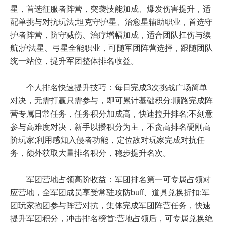
星，首选征服者阵营，突袭技能加成、爆发伤害提升，适
配单挑与对抗玩法;坦克守护星、治愈星辅助职业，首选守
护者阵营，防守减伤、治疗增幅加成，适合团队扛伤与续
航;护法星、弓星全能职业，可随军团阵营选择，跟随团队
统一站位，提升军团整体排名收益。
个人排名快速提升技巧：每日完成3次挑战广场简单
对决，无需打赢只需参与，即可累计基础积分;顺路完成阵
营专属日常任务，任务积分加成高，快速拉升排名;不刻意
参与高难度对决，新手以攒积分为主，不贪高排名硬刚高
阶玩家;利用感知入侵者功能，定位敌对玩家完成对抗任
务，额外获取大量排名积分，稳步提升名次。
军团营地占领高阶收益：军团排名第一可专属占领对
应营地，全军团成员享受常驻攻防buff、道具兑换折扣;军
团玩家抱团参与阵营对抗，集体完成军团阵营任务，快速
提升军团积分，冲击排名榜首;营地占领后，可专属兑换绝