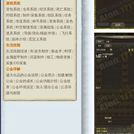
游戏系统
背包系统
|
仓库系统
|
经济系统
|
死亡系统
|
狩猎系统
|
制作/采集系统
|
组队系统
|
任务
系统
|
传送系统
|
称号系统
|
变身系统
|
染色
系统
|
时空裂缝系统
|
深渊战场
|
公会系统
|
道具系统（等级/强化/镶嵌/外形）
|
飞行系
统
|
副本介绍
|
宏定义系统
生活技能
生活技能综述
|
布/皮衣制作
|
炼金术
|
料理
|
金属盔甲制作
|
武器制作
|
细工
|
物质变换
|
采集/OD采集
公会详解
盛大出品的公会说明
|
公会简介
|
创建/解散
公会
|
公会的成长
|
公会功能介绍
|
公会纹
章
|
公会环境设定
|
加入/退出公会
|
公员等
级与权限