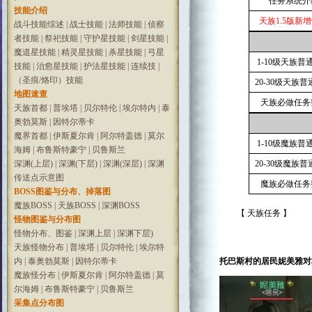
任务系统介
技能介绍
天族1.5版新
战斗技能综述
|
战士技能
|
法师技能
|
侦察
者技能
|
祭祀技能
|
守护星技能
|
剑星技能
|
魔道星技能
|
精灵星技能
|
杀星技能
|
弓星
1-10级天族普
技能
|
治愈星技能
|
护法星技能
|
连续技
|
（圣痕/烙印）技能
20-30级天族
地图速查
天族必做任务
天族首都
|
普埃塔
|
贝尔特伦
|
埃尔特内
|
泰
奥勃莫斯
|
因特尔蒂卡
魔界首都
|
伊斯夏尔肯
|
阿尔特盖德
|
莫尔
1-10级魔族普
海姆
|
布鲁斯特豪宁
|
贝鲁斯兰
深渊(上层)
|
深渊(下层)
|
深渊(深层)
|
深渊
20-30级魔族
传送点示意图
魔族必做任务
BOSS图鉴与分布、掉落图
魔族BOSS
|
天族BOSS
|
深渊BOSS
【 天族任务 】
怪物图鉴与分布图
怪物分布、图鉴
|
深渊上层
|
深渊下层)
天族怪物分布
|
普埃塔
|
贝尔特伦
|
埃尔特
内
|
泰奥勃莫斯
|
因特尔蒂卡
托巴斯村的居民妮美雅对
魔族怪分布
|
伊斯夏尔肯
|
阿尔特盖德
|
莫
尔海姆
|
布鲁斯特豪宁
|
贝鲁斯兰
采集点分布图