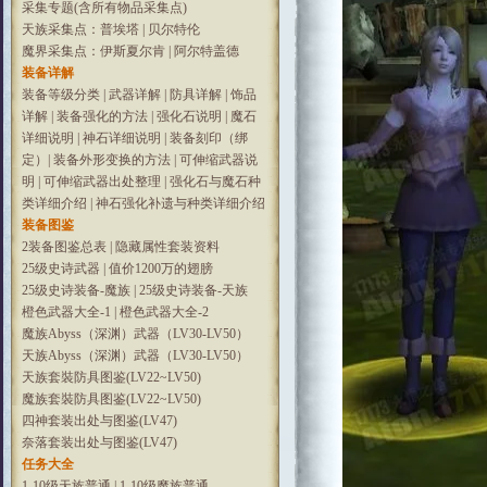
采集专题(含所有物品采集点)
天族采集点：普埃塔
|
贝尔特伦
魔界采集点：伊斯夏尔肯
|
阿尔特盖德
装备详解
装备等级分类
|
武器详解
|
防具详解
|
饰品
详解
|
装备强化的方法
|
强化石说明
|
魔石
详细说明
|
神石详细说明
|
装备刻印（绑
定）
|
装备外形变换的方法
|
可伸缩武器说
明
|
可伸缩武器出处整理
|
强化石与魔石种
类详细介绍
|
神石强化补遗与种类详细介绍
装备图鉴
2装备图鉴总表
|
隐藏属性套装资料
25级史诗武器
|
值价1200万的翅膀
25级史诗装备-魔族
|
25级史诗装备-天族
橙色武器大全-1
|
橙色武器大全-2
魔族Abyss（深渊）武器（LV30-LV50）
天族Abyss（深渊）武器（LV30-LV50）
天族套裝防具图鉴(LV22~LV50)
魔族套裝防具图鉴(LV22~LV50)
四神套装出处与图鉴(LV47)
奈落套装出处与图鉴(LV47)
任务大全
1-10级天族普通
|
1-10级魔族普通