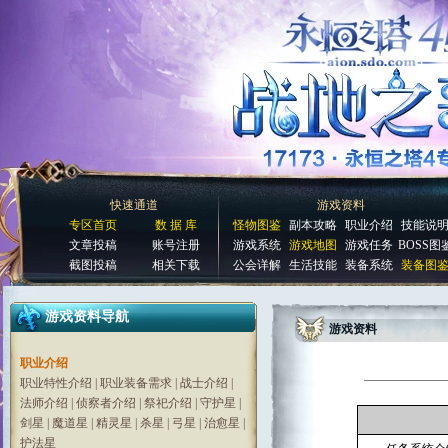
快速通道
游戏资料
专区首页
数 据 库
怪物图鉴
副本攻略
职业介绍
技能说
文章投稿
账号注册
游戏系统
游戏地图
游戏任务
BOSS图
截图投稿
相关下载
公会详解
生活技能
装备系统
装备图
游戏资料导航
游戏资料
职业介绍
职业特性介绍
|
职业装备需求
|
战士介绍
|
法师介绍
|
侦察者介绍
|
祭祀介绍
|
守护星
|
剑星
|
魔道星
|
精灵星
|
杀星
|
弓星
|
治愈星
|
护法星