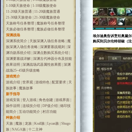
1-10级天族使命
|
1-10级魔族使命
11-20级天族普通
|
11-20级魔族普通
21-30级天族使命
|
21-30级魔族使命
天族称号任务整理
|
魔族称号任务整理
天族必做任务整理
|
魔族必做任务整理
深渊战场
埃尔迪奥告诉烹饪奥黛尔
深渊系统简介
|
天族深渊入场任务攻略
|
魔
购买到贝尔伦特胡椒（注
族深渊入场任务攻略
|
深渊要塞战规则
|
深
渊功勋系统介绍
|
深渊点数购买系统介绍
|
深渊要塞战详解
|
深渊古代神器分布及技能
效果说明
|
深渊战场武器属性效果图
|
深渊
战场25~45级升级攻略
游戏简介
游戏介绍
|
世界观
|
游戏特色
|
配置要求
|
天
族故事
|
魔族故事
新手指导
游戏安装
|
登入游戏
|
角色创建
|
游戏界面
|
操作说明
|
连续技介绍
|
DP值介绍
|
烙印技
能简介
|
互动功能简介
|
村庄功能
种族介绍
天族
|
魔族
|
龙族
|
Krall族
|
Lycan族
|
Shugo
族
|
NAGA族
|
十二主神