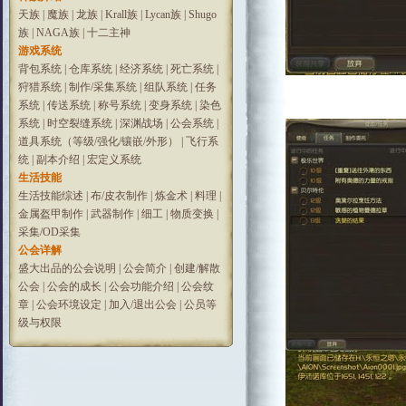
天族
|
魔族
|
龙族
|
Krall族
|
Lycan族
|
Shugo
族
|
NAGA族
|
十二主神
游戏系统
背包系统
|
仓库系统
|
经济系统
|
死亡系统
|
狩猎系统
|
制作/采集系统
|
组队系统
|
任务
系统
|
传送系统
|
称号系统
|
变身系统
|
染色
系统
|
时空裂缝系统
|
深渊战场
|
公会系统
|
道具系统（等级/强化/镶嵌/外形）
|
飞行系
统
|
副本介绍
|
宏定义系统
生活技能
生活技能综述
|
布/皮衣制作
|
炼金术
|
料理
|
金属盔甲制作
|
武器制作
|
细工
|
物质变换
|
采集/OD采集
公会详解
盛大出品的公会说明
|
公会简介
|
创建/解散
公会
|
公会的成长
|
公会功能介绍
|
公会纹
章
|
公会环境设定
|
加入/退出公会
|
公员等
级与权限