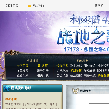
17173首页
网站导航
新网游
快速通道
游戏资料
专区首页
数 据 库
怪物图鉴
副本攻略
职业介绍
技能说
文章投稿
账号注册
游戏系统
游戏地图
游戏任务
BOSS图
截图投稿
相关下载
公会详解
生活技能
装备系统
装备图
游戏资料导航
游戏资料
职业介绍
职业特性介绍
|
职业装备需求
|
战士介绍
|