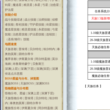
法师介绍
|
侦察者介绍
|
祭祀介绍
|
守护星
|
剑星
|
魔道星
|
精灵星
|
杀星
|
弓星
|
治愈星
|
护法星
任务系统介
技能介绍
天族1.5版新
战斗技能综述
|
战士技能
|
法师技能
|
侦察
者技能
|
祭祀技能
|
守护星技能
|
剑星技能
|
魔道星技能
|
精灵星技能
|
杀星技能
|
弓星
1-10级天族普
技能
|
治愈星技能
|
护法星技能
|
连续技
|
（圣痕/烙印）技能
20-30级天族
地图速查
天族必做任务
天族首都
|
普埃塔
|
贝尔特伦
|
埃尔特内
|
泰
奥勃莫斯
|
因特尔蒂卡
魔界首都
|
伊斯夏尔肯
|
阿尔特盖德
|
莫尔
1-10级魔族普
海姆
|
布鲁斯特豪宁
|
贝鲁斯兰
深渊(上层)
|
深渊(下层)
|
深渊(深层)
|
深渊
20-30级魔族
传送点示意图
魔族必做任务
BOSS图鉴与分布、掉落图
魔族BOSS
|
天族BOSS
|
深渊BOSS
【 天族任务 】
怪物图鉴与分布图
怪物分布、图鉴
|
深渊上层
|
深渊下层)
天族怪物分布
|
普埃塔
|
贝尔特伦
|
埃尔特
内
|
泰奥勃莫斯
|
因特尔蒂卡
魔族怪分布
|
伊斯夏尔肯
|
阿尔特盖德
|
莫