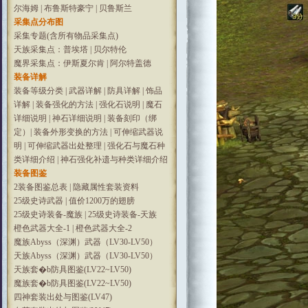
尔海姆
|
布鲁斯特豪宁
|
贝鲁斯兰
采集点分布图
采集专题(含所有物品采集点)
天族采集点：普埃塔
|
贝尔特伦
魔界采集点：伊斯夏尔肯
|
阿尔特盖德
装备详解
装备等级分类
|
武器详解
|
防具详解
|
饰品
详解
|
装备强化的方法
|
强化石说明
|
魔石
详细说明
|
神石详细说明
|
装备刻印（绑
定）
|
装备外形变换的方法
|
可伸缩武器说
明
|
可伸缩武器出处整理
|
强化石与魔石种
类详细介绍
|
神石强化补遗与种类详细介绍
装备图鉴
2装备图鉴总表
|
隐藏属性套装资料
25级史诗武器
|
值价1200万的翅膀
25级史诗装备-魔族
|
25级史诗装备-天族
橙色武器大全-1
|
橙色武器大全-2
魔族Abyss（深渊）武器（LV30-LV50）
天族Abyss（深渊）武器（LV30-LV50）
天族套�b防具图鉴(LV22~LV50)
魔族套�b防具图鉴(LV22~LV50)
四神套装出处与图鉴(LV47)