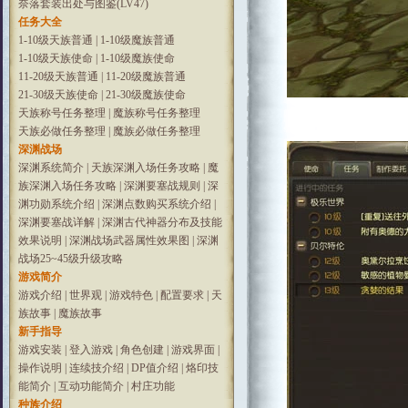
奈落套装出处与图鉴(LV47)
任务大全
1-10级天族普通
|
1-10级魔族普通
1-10级天族使命
|
1-10级魔族使命
11-20级天族普通
|
11-20级魔族普通
21-30级天族使命
|
21-30级魔族使命
天族称号任务整理
|
魔族称号任务整理
天族必做任务整理
|
魔族必做任务整理
深渊战场
深渊系统简介
|
天族深渊入场任务攻略
|
魔
族深渊入场任务攻略
|
深渊要塞战规则
|
深
渊功勋系统介绍
|
深渊点数购买系统介绍
|
深渊要塞战详解
|
深渊古代神器分布及技能
效果说明
|
深渊战场武器属性效果图
|
深渊
战场25~45级升级攻略
游戏简介
游戏介绍
|
世界观
|
游戏特色
|
配置要求
|
天
族故事
|
魔族故事
新手指导
游戏安装
|
登入游戏
|
角色创建
|
游戏界面
|
操作说明
|
连续技介绍
|
DP值介绍
|
烙印技
能简介
|
互动功能简介
|
村庄功能
种族介绍