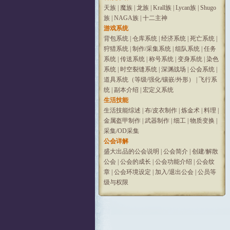
天族
|
魔族
|
龙族
|
Krall族
|
Lycan族
|
Shugo
族
|
NAGA族
|
十二主神
游戏系统
背包系统
|
仓库系统
|
经济系统
|
死亡系统
|
狩猎系统
|
制作/采集系统
|
组队系统
|
任务
系统
|
传送系统
|
称号系统
|
变身系统
|
染色
系统
|
时空裂缝系统
|
深渊战场
|
公会系统
|
道具系统（等级/强化/镶嵌/外形）
|
飞行系
统
|
副本介绍
|
宏定义系统
生活技能
生活技能综述
|
布/皮衣制作
|
炼金术
|
料理
|
金属盔甲制作
|
武器制作
|
细工
|
物质变换
|
采集/OD采集
公会详解
盛大出品的公会说明
|
公会简介
|
创建/解散
公会
|
公会的成长
|
公会功能介绍
|
公会纹
章
|
公会环境设定
|
加入/退出公会
|
公员等
级与权限