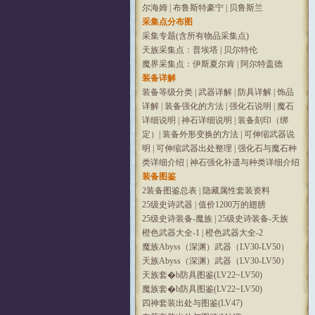
尔海姆
|
布鲁斯特豪宁
|
贝鲁斯兰
采集点分布图
采集专题(含所有物品采集点)
天族采集点：普埃塔
|
贝尔特伦
魔界采集点：伊斯夏尔肯
|
阿尔特盖德
装备详解
装备等级分类
|
武器详解
|
防具详解
|
饰品
详解
|
装备强化的方法
|
强化石说明
|
魔石
详细说明
|
神石详细说明
|
装备刻印（绑
定）
|
装备外形变换的方法
|
可伸缩武器说
明
|
可伸缩武器出处整理
|
强化石与魔石种
类详细介绍
|
神石强化补遗与种类详细介绍
装备图鉴
2装备图鉴总表
|
隐藏属性套装资料
25级史诗武器
|
值价1200万的翅膀
25级史诗装备-魔族
|
25级史诗装备-天族
橙色武器大全-1
|
橙色武器大全-2
魔族Abyss（深渊）武器（LV30-LV50）
天族Abyss（深渊）武器（LV30-LV50）
天族套�b防具图鉴(LV22~LV50)
魔族套�b防具图鉴(LV22~LV50)
四神套装出处与图鉴(LV47)