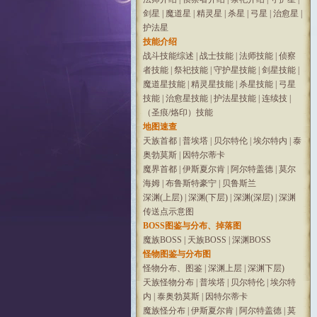
剑星
|
魔道星
|
精灵星
|
杀星
|
弓星
|
治愈星
|
护法星
技能介绍
战斗技能综述
|
战士技能
|
法师技能
|
侦察
者技能
|
祭祀技能
|
守护星技能
|
剑星技能
|
魔道星技能
|
精灵星技能
|
杀星技能
|
弓星
技能
|
治愈星技能
|
护法星技能
|
连续技
|
（圣痕/烙印）技能
地图速查
天族首都
|
普埃塔
|
贝尔特伦
|
埃尔特内
|
泰
奥勃莫斯
|
因特尔蒂卡
魔界首都
|
伊斯夏尔肯
|
阿尔特盖德
|
莫尔
海姆
|
布鲁斯特豪宁
|
贝鲁斯兰
深渊(上层)
|
深渊(下层)
|
深渊(深层)
|
深渊
传送点示意图
BOSS图鉴与分布、掉落图
魔族BOSS
|
天族BOSS
|
深渊BOSS
怪物图鉴与分布图
怪物分布、图鉴
|
深渊上层
|
深渊下层)
天族怪物分布
|
普埃塔
|
贝尔特伦
|
埃尔特
内
|
泰奥勃莫斯
|
因特尔蒂卡
魔族怪分布
|
伊斯夏尔肯
|
阿尔特盖德
|
莫