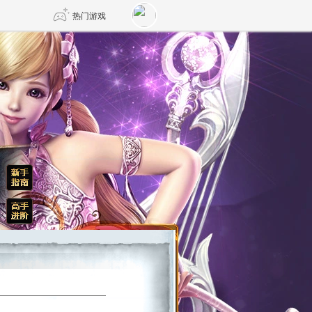
热门游戏
DNF
传奇4
剑网3旗舰版
新天龙八部
自由
诛仙世界
仙剑世界