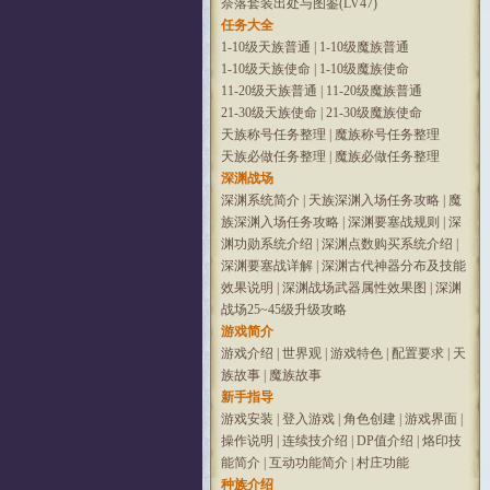
奈落套装出处与图鉴(LV47)
任务大全
1-10级天族普通
|
1-10级魔族普通
1-10级天族使命
|
1-10级魔族使命
11-20级天族普通
|
11-20级魔族普通
21-30级天族使命
|
21-30级魔族使命
天族称号任务整理
|
魔族称号任务整理
天族必做任务整理
|
魔族必做任务整理
深渊战场
深渊系统简介
|
天族深渊入场任务攻略
|
魔
族深渊入场任务攻略
|
深渊要塞战规则
|
深
渊功勋系统介绍
|
深渊点数购买系统介绍
|
深渊要塞战详解
|
深渊古代神器分布及技能
效果说明
|
深渊战场武器属性效果图
|
深渊
战场25~45级升级攻略
游戏简介
游戏介绍
|
世界观
|
游戏特色
|
配置要求
|
天
族故事
|
魔族故事
新手指导
游戏安装
|
登入游戏
|
角色创建
|
游戏界面
|
操作说明
|
连续技介绍
|
DP值介绍
|
烙印技
能简介
|
互动功能简介
|
村庄功能
种族介绍