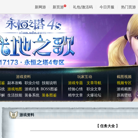
新网游
新页游
礼包/激活码
今日开服
热门页游
魔兽
天堂
王权与
游戏资料
玩家互动
截图视频
图鉴
副本攻略
职业介绍
技能说明
游戏专题
文章导航
视频专区
系统
游戏地图
游戏任务
BOSS图鉴
经验心情
职业文章
游戏截图
详解
生活技能
装备系统
装备图鉴
精华文章
火爆论坛
原画壁纸
游戏资料
【 任务大全 】