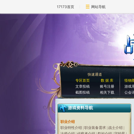
17173首页
网站导航
快速通道
专区首页
数 据 库
怪物
文章投稿
账号注册
游戏
截图投稿
相关下载
公会
游戏资料导航
职业介绍
职业特性介绍
|
职业装备需求
|
战士介绍
|
法师介绍
|
侦察者介绍
|
祭祀介绍
|
守护星
|