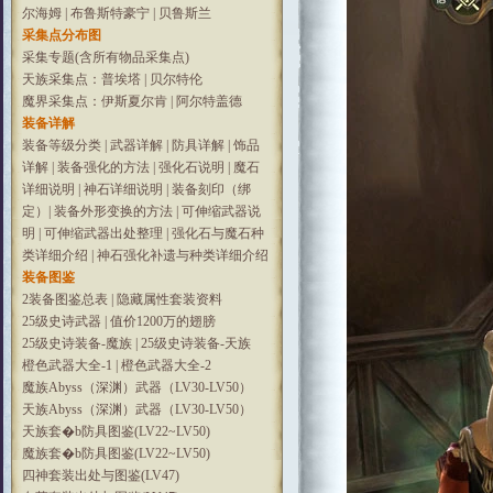
尔海姆
|
布鲁斯特豪宁
|
贝鲁斯兰
采集点分布图
采集专题(含所有物品采集点)
天族采集点：普埃塔
|
贝尔特伦
魔界采集点：伊斯夏尔肯
|
阿尔特盖德
装备详解
装备等级分类
|
武器详解
|
防具详解
|
饰品
详解
|
装备强化的方法
|
强化石说明
|
魔石
详细说明
|
神石详细说明
|
装备刻印（绑
定）
|
装备外形变换的方法
|
可伸缩武器说
明
|
可伸缩武器出处整理
|
强化石与魔石种
类详细介绍
|
神石强化补遗与种类详细介绍
装备图鉴
2装备图鉴总表
|
隐藏属性套装资料
25级史诗武器
|
值价1200万的翅膀
25级史诗装备-魔族
|
25级史诗装备-天族
橙色武器大全-1
|
橙色武器大全-2
魔族Abyss（深渊）武器（LV30-LV50）
天族Abyss（深渊）武器（LV30-LV50）
天族套�b防具图鉴(LV22~LV50)
魔族套�b防具图鉴(LV22~LV50)
四神套装出处与图鉴(LV47)