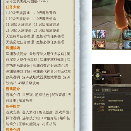
奈落套装出处与图鉴(LV47)
任务大全
1-10级天族普通
|
1-10级魔族普通
1-10级天族使命
|
1-10级魔族使命
11-20级天族普通
|
11-20级魔族普通
21-30级天族使命
|
21-30级魔族使命
天族称号任务整理
|
魔族称号任务整理
天族必做任务整理
|
魔族必做任务整理
深渊战场
深渊系统简介
|
天族深渊入场任务攻略
|
魔
族深渊入场任务攻略
|
深渊要塞战规则
|
深
渊功勋系统介绍
|
深渊点数购买系统介绍
|
深渊要塞战详解
|
深渊古代神器分布及技能
效果说明
|
深渊战场武器属性效果图
|
深渊
战场25~45级升级攻略
游戏简介
游戏介绍
|
世界观
|
游戏特色
|
配置要求
|
天
族故事
|
魔族故事
新手指导
游戏安装
|
登入游戏
|
角色创建
|
游戏界面
|
操作说明
|
连续技介绍
|
DP值介绍
|
烙印技
能简介
|
互动功能简介
|
村庄功能
种族介绍