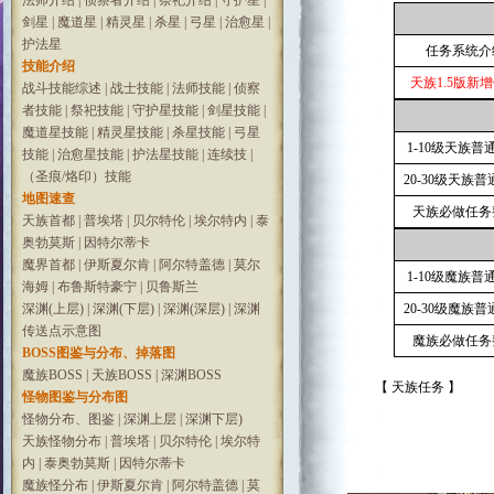
法师介绍
|
侦察者介绍
|
祭祀介绍
|
守护星
|
剑星
|
魔道星
|
精灵星
|
杀星
|
弓星
|
治愈星
|
护法星
任务系统介
技能介绍
天族1.5版新
战斗技能综述
|
战士技能
|
法师技能
|
侦察
者技能
|
祭祀技能
|
守护星技能
|
剑星技能
|
魔道星技能
|
精灵星技能
|
杀星技能
|
弓星
1-10级天族普
技能
|
治愈星技能
|
护法星技能
|
连续技
|
（圣痕/烙印）技能
20-30级天族
地图速查
天族必做任务
天族首都
|
普埃塔
|
贝尔特伦
|
埃尔特内
|
泰
奥勃莫斯
|
因特尔蒂卡
魔界首都
|
伊斯夏尔肯
|
阿尔特盖德
|
莫尔
1-10级魔族普
海姆
|
布鲁斯特豪宁
|
贝鲁斯兰
深渊(上层)
|
深渊(下层)
|
深渊(深层)
|
深渊
20-30级魔族
传送点示意图
魔族必做任务
BOSS图鉴与分布、掉落图
魔族BOSS
|
天族BOSS
|
深渊BOSS
【 天族任务 】
怪物图鉴与分布图
怪物分布、图鉴
|
深渊上层
|
深渊下层)
天族怪物分布
|
普埃塔
|
贝尔特伦
|
埃尔特
内
|
泰奥勃莫斯
|
因特尔蒂卡
魔族怪分布
|
伊斯夏尔肯
|
阿尔特盖德
|
莫