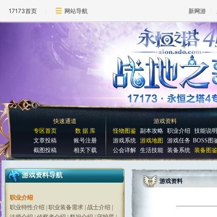
17173首页
网站导航
新网游
快速通道
游戏资料
专区首页
数 据 库
怪物图鉴
副本攻略
职业介绍
技能说
文章投稿
账号注册
游戏系统
游戏地图
游戏任务
BOSS图
截图投稿
相关下载
公会详解
生活技能
装备系统
装备图
游戏资料导航
游戏资料
职业介绍
职业特性介绍
|
职业装备需求
|
战士介绍
|