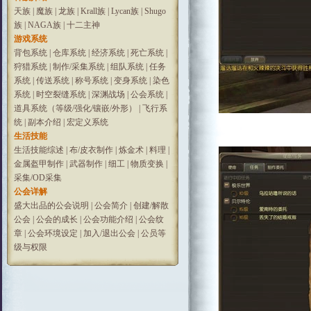
天族
|
魔族
|
龙族
|
Krall族
|
Lycan族
|
Shugo
族
|
NAGA族
|
十二主神
游戏系统
背包系统
|
仓库系统
|
经济系统
|
死亡系统
|
狩猎系统
|
制作/采集系统
|
组队系统
|
任务
系统
|
传送系统
|
称号系统
|
变身系统
|
染色
系统
|
时空裂缝系统
|
深渊战场
|
公会系统
|
道具系统（等级/强化/镶嵌/外形）
|
飞行系
统
|
副本介绍
|
宏定义系统
生活技能
生活技能综述
|
布/皮衣制作
|
炼金术
|
料理
|
金属盔甲制作
|
武器制作
|
细工
|
物质变换
|
采集/OD采集
公会详解
盛大出品的公会说明
|
公会简介
|
创建/解散
公会
|
公会的成长
|
公会功能介绍
|
公会纹
章
|
公会环境设定
|
加入/退出公会
|
公员等
级与权限