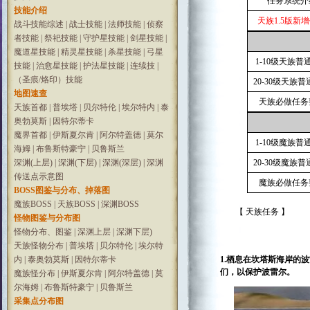
任务系统介
技能介绍
天族1.5版新
战斗技能综述
|
战士技能
|
法师技能
|
侦察
者技能
|
祭祀技能
|
守护星技能
|
剑星技能
|
魔道星技能
|
精灵星技能
|
杀星技能
|
弓星
1-10级天族普
技能
|
治愈星技能
|
护法星技能
|
连续技
|
（圣痕/烙印）技能
20-30级天族
地图速查
天族必做任务
天族首都
|
普埃塔
|
贝尔特伦
|
埃尔特内
|
泰
奥勃莫斯
|
因特尔蒂卡
魔界首都
|
伊斯夏尔肯
|
阿尔特盖德
|
莫尔
1-10级魔族普
海姆
|
布鲁斯特豪宁
|
贝鲁斯兰
深渊(上层)
|
深渊(下层)
|
深渊(深层)
|
深渊
20-30级魔族
传送点示意图
魔族必做任务
BOSS图鉴与分布、掉落图
魔族BOSS
|
天族BOSS
|
深渊BOSS
【 天族任务 】
怪物图鉴与分布图
怪物分布、图鉴
|
深渊上层
|
深渊下层)
天族怪物分布
|
普埃塔
|
贝尔特伦
|
埃尔特
内
|
泰奥勃莫斯
|
因特尔蒂卡
1.栖息在坎塔斯海岸的
们，以保护波雷尔。
魔族怪分布
|
伊斯夏尔肯
|
阿尔特盖德
|
莫
尔海姆
|
布鲁斯特豪宁
|
贝鲁斯兰
采集点分布图