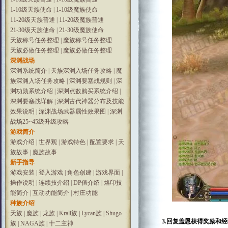
1-10级天族使命
|
1-10级魔族使命
11-20级天族普通
|
11-20级魔族普通
21-30级天族使命
|
21-30级魔族使命
天族称号任务整理
|
魔族称号任务整理
天族必做任务整理
|
魔族必做任务整理
深渊战场
深渊系统简介
|
天族深渊入场任务攻略
|
魔
族深渊入场任务攻略
|
深渊要塞战规则
|
深
渊功勋系统介绍
|
深渊点数购买系统介绍
|
深渊要塞战详解
|
深渊古代神器分布及技能
效果说明
|
深渊战场武器属性效果图
|
深渊
战场25~45级升级攻略
游戏简介
游戏介绍
|
世界观
|
游戏特色
|
配置要求
|
天
族故事
|
魔族故事
新手指导
游戏安装
|
登入游戏
|
角色创建
|
游戏界面
|
操作说明
|
连续技介绍
|
DP值介绍
|
烙印技
能简介
|
互动功能简介
|
村庄功能
种族介绍
天族
|
魔族
|
龙族
|
Krall族
|
Lycan族
|
Shugo
3.回复盖恩获得奖励和
族
|
NAGA族
|
十二主神