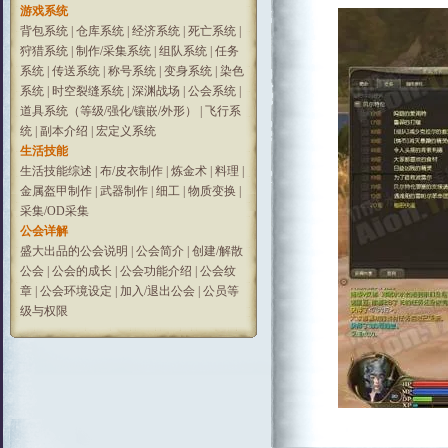
游戏系统
背包系统
|
仓库系统
|
经济系统
|
死亡系统
|
狩猎系统
|
制作/采集系统
|
组队系统
|
任务
系统
|
传送系统
|
称号系统
|
变身系统
|
染色
系统
|
时空裂缝系统
|
深渊战场
|
公会系统
|
道具系统（等级/强化/镶嵌/外形）
|
飞行系
统
|
副本介绍
|
宏定义系统
生活技能
生活技能综述
|
布/皮衣制作
|
炼金术
|
料理
|
金属盔甲制作
|
武器制作
|
细工
|
物质变换
|
采集/OD采集
公会详解
盛大出品的公会说明
|
公会简介
|
创建/解散
公会
|
公会的成长
|
公会功能介绍
|
公会纹
章
|
公会环境设定
|
加入/退出公会
|
公员等
级与权限