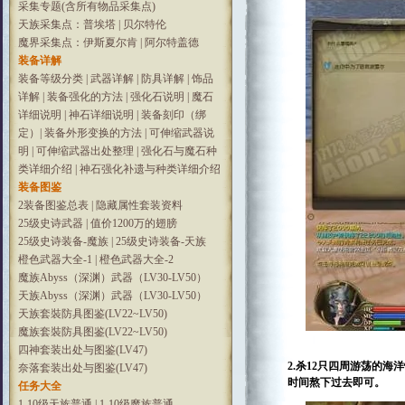
采集专题(含所有物品采集点)
天族采集点：普埃塔
|
贝尔特伦
魔界采集点：伊斯夏尔肯
|
阿尔特盖德
装备详解
装备等级分类
|
武器详解
|
防具详解
|
饰品
详解
|
装备强化的方法
|
强化石说明
|
魔石
详细说明
|
神石详细说明
|
装备刻印（绑
定）
|
装备外形变换的方法
|
可伸缩武器说
明
|
可伸缩武器出处整理
|
强化石与魔石种
类详细介绍
|
神石强化补遗与种类详细介绍
装备图鉴
2装备图鉴总表
|
隐藏属性套装资料
25级史诗武器
|
值价1200万的翅膀
25级史诗装备-魔族
|
25级史诗装备-天族
橙色武器大全-1
|
橙色武器大全-2
魔族Abyss（深渊）武器（LV30-LV50）
天族Abyss（深渊）武器（LV30-LV50）
天族套裝防具图鉴(LV22~LV50)
魔族套裝防具图鉴(LV22~LV50)
四神套装出处与图鉴(LV47)
2.杀
12
只四周游荡的海洋
奈落套装出处与图鉴(LV47)
时间熬下过去即可。
任务大全
1-10级天族普通
|
1-10级魔族普通