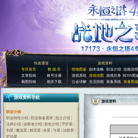
快速通道
游戏资料
专区首页
数 据 库
怪物图鉴
副本攻略
职业介绍
技能说
文章投稿
账号注册
游戏系统
游戏地图
游戏任务
BOSS图
截图投稿
相关下载
公会详解
生活技能
装备系统
装备图
游戏资料导航
游戏资料
职业介绍
职业特性介绍
|
职业装备需求
|
战士介绍
|
法师介绍
|
侦察者介绍
|
祭祀介绍
|
守护星
|
剑星
|
魔道星
|
精灵星
|
杀星
|
弓星
|
治愈星
|
护法星