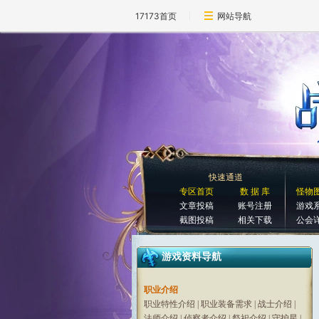
17173首页
网站导航
快速通道
专区首页
数 据 库
怪物
文章投稿
账号注册
游戏
截图投稿
相关下载
公会
游戏资料导航
职业介绍
职业特性介绍
|
职业装备需求
|
战士介绍
|
法师介绍
|
侦察者介绍
|
祭祀介绍
|
守护星
|