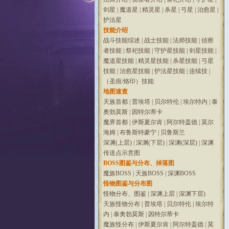
剑星
|
魔道星
|
精灵星
|
杀星
|
弓星
|
治愈星
|
护法星
技能介绍
战斗技能综述
|
战士技能
|
法师技能
|
侦察
者技能
|
祭祀技能
|
守护星技能
|
剑星技能
|
魔道星技能
|
精灵星技能
|
杀星技能
|
弓星
技能
|
治愈星技能
|
护法星技能
|
连续技
|
（圣痕/烙印）技能
地图速查
天族首都
|
普埃塔
|
贝尔特伦
|
埃尔特内
|
泰
奥勃莫斯
|
因特尔蒂卡
魔界首都
|
伊斯夏尔肯
|
阿尔特盖德
|
莫尔
海姆
|
布鲁斯特豪宁
|
贝鲁斯兰
深渊(上层)
|
深渊(下层)
|
深渊(深层)
|
深渊
传送点示意图
BOSS图鉴与分布、掉落图
魔族BOSS
|
天族BOSS
|
深渊BOSS
怪物图鉴与分布图
怪物分布、图鉴
|
深渊上层
|
深渊下层)
天族怪物分布
|
普埃塔
|
贝尔特伦
|
埃尔特
内
|
泰奥勃莫斯
|
因特尔蒂卡
魔族怪分布
|
伊斯夏尔肯
|
阿尔特盖德
|
莫