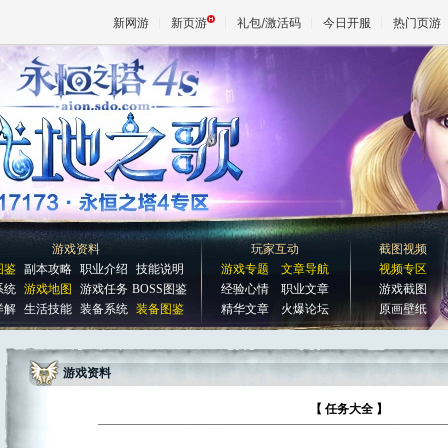
新网游
新页游
礼包/激活码
今日开服
热门页游
魔兽
天堂
王权与
游戏资料
玩家互动
截图视频
图鉴
副本攻略
职业介绍
技能说明
游戏专题
文章导航
视频专区
系统
游戏地图
游戏任务
BOSS图鉴
经验心情
职业文章
游戏截图
详解
生活技能
装备系统
装备图鉴
精华文章
火爆论坛
原画壁纸
游戏资料
【 任务大全 】