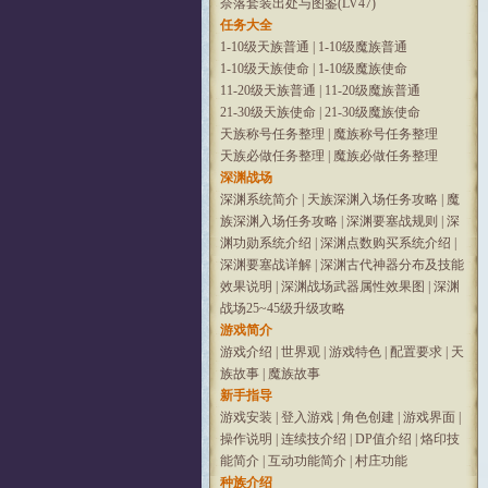
奈落套装出处与图鉴(LV47)
任务大全
1-10级天族普通
|
1-10级魔族普通
1-10级天族使命
|
1-10级魔族使命
11-20级天族普通
|
11-20级魔族普通
21-30级天族使命
|
21-30级魔族使命
天族称号任务整理
|
魔族称号任务整理
天族必做任务整理
|
魔族必做任务整理
深渊战场
深渊系统简介
|
天族深渊入场任务攻略
|
魔
族深渊入场任务攻略
|
深渊要塞战规则
|
深
渊功勋系统介绍
|
深渊点数购买系统介绍
|
深渊要塞战详解
|
深渊古代神器分布及技能
效果说明
|
深渊战场武器属性效果图
|
深渊
战场25~45级升级攻略
游戏简介
游戏介绍
|
世界观
|
游戏特色
|
配置要求
|
天
族故事
|
魔族故事
新手指导
游戏安装
|
登入游戏
|
角色创建
|
游戏界面
|
操作说明
|
连续技介绍
|
DP值介绍
|
烙印技
能简介
|
互动功能简介
|
村庄功能
种族介绍