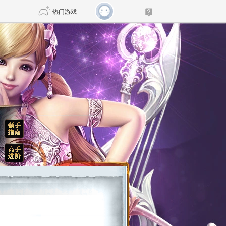
热门游戏
DNF
传奇4
剑网3旗舰版
新天龙八部
自由
诛仙世界
仙剑世界