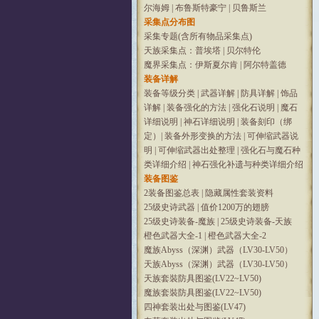
尔海姆
|
布鲁斯特豪宁
|
贝鲁斯兰
采集点分布图
采集专题(含所有物品采集点)
天族采集点：普埃塔
|
贝尔特伦
魔界采集点：伊斯夏尔肯
|
阿尔特盖德
装备详解
装备等级分类
|
武器详解
|
防具详解
|
饰品
详解
|
装备强化的方法
|
强化石说明
|
魔石
详细说明
|
神石详细说明
|
装备刻印（绑
定）
|
装备外形变换的方法
|
可伸缩武器说
明
|
可伸缩武器出处整理
|
强化石与魔石种
类详细介绍
|
神石强化补遗与种类详细介绍
装备图鉴
2装备图鉴总表
|
隐藏属性套装资料
25级史诗武器
|
值价1200万的翅膀
25级史诗装备-魔族
|
25级史诗装备-天族
橙色武器大全-1
|
橙色武器大全-2
魔族Abyss（深渊）武器（LV30-LV50）
天族Abyss（深渊）武器（LV30-LV50）
天族套裝防具图鉴(LV22~LV50)
魔族套裝防具图鉴(LV22~LV50)
四神套装出处与图鉴(LV47)