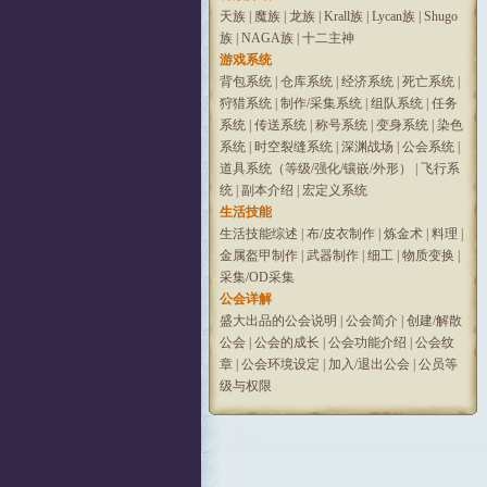
天族
|
魔族
|
龙族
|
Krall族
|
Lycan族
|
Shugo
族
|
NAGA族
|
十二主神
游戏系统
背包系统
|
仓库系统
|
经济系统
|
死亡系统
|
狩猎系统
|
制作/采集系统
|
组队系统
|
任务
系统
|
传送系统
|
称号系统
|
变身系统
|
染色
系统
|
时空裂缝系统
|
深渊战场
|
公会系统
|
道具系统（等级/强化/镶嵌/外形）
|
飞行系
统
|
副本介绍
|
宏定义系统
生活技能
生活技能综述
|
布/皮衣制作
|
炼金术
|
料理
|
金属盔甲制作
|
武器制作
|
细工
|
物质变换
|
采集/OD采集
公会详解
盛大出品的公会说明
|
公会简介
|
创建/解散
公会
|
公会的成长
|
公会功能介绍
|
公会纹
章
|
公会环境设定
|
加入/退出公会
|
公员等
级与权限