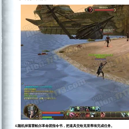
4.随机掉落雷帕尔革命团指令书，把道具交给克里蒂埃完成任务。