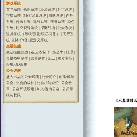
游戏系统
背包系统
|
仓库系统
|
经济系统
|
死亡系统
|
狩猎系统
|
制作/采集系统
|
组队系统
|
任务
系统
|
传送系统
|
称号系统
|
变身系统
|
染色
系统
|
时空裂缝系统
|
深渊战场
|
公会系统
|
道具系统（等级/强化/镶嵌/外形）
|
飞行系
统
|
副本介绍
|
宏定义系统
生活技能
生活技能综述
|
布/皮衣制作
|
炼金术
|
料理
|
金属盔甲制作
|
武器制作
|
细工
|
物质变换
|
采集/OD采集
公会详解
盛大出品的公会说明
|
公会简介
|
创建/解散
公会
|
公会的成长
|
公会功能介绍
|
公会纹
章
|
公会环境设定
|
加入/退出公会
|
公员等
级与权限
3.和莫莱对