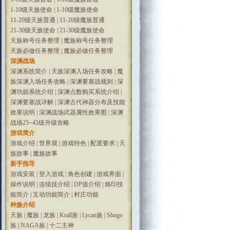
1-10级天族使命
|
1-10级魔族使命
11-20级天族普通
|
11-20级魔族普通
21-30级天族使命
|
21-30级魔族使命
天族称号任务整理
|
魔族称号任务整理
天族必做任务整理
|
魔族必做任务整理
深渊战场
深渊系统简介
|
天族深渊入场任务攻略
|
魔
族深渊入场任务攻略
|
深渊要塞战规则
|
深
渊功勋系统介绍
|
深渊点数购买系统介绍
|
深渊要塞战详解
|
深渊古代神器分布及技能
效果说明
|
深渊战场武器属性效果图
|
深渊
战场25~45级升级攻略
游戏简介
游戏介绍
|
世界观
|
游戏特色
|
配置要求
|
天
族故事
|
魔族故事
新手指导
游戏安装
|
登入游戏
|
角色创建
|
游戏界面
|
操作说明
|
连续技介绍
|
DP值介绍
|
烙印技
能简介
|
互动功能简介
|
村庄功能
种族介绍
天族
|
魔族
|
龙族
|
Krall族
|
Lycan族
|
Shugo
族
|
NAGA族
|
十二主神