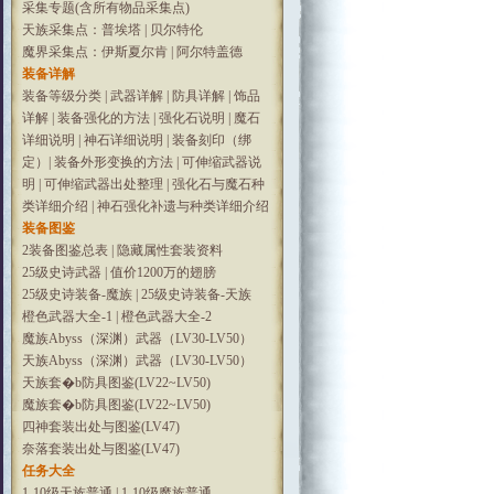
采集专题(含所有物品采集点)
天族采集点：普埃塔
|
贝尔特伦
魔界采集点：伊斯夏尔肯
|
阿尔特盖德
装备详解
装备等级分类
|
武器详解
|
防具详解
|
饰品
详解
|
装备强化的方法
|
强化石说明
|
魔石
详细说明
|
神石详细说明
|
装备刻印（绑
定）
|
装备外形变换的方法
|
可伸缩武器说
明
|
可伸缩武器出处整理
|
强化石与魔石种
类详细介绍
|
神石强化补遗与种类详细介绍
装备图鉴
2装备图鉴总表
|
隐藏属性套装资料
25级史诗武器
|
值价1200万的翅膀
25级史诗装备-魔族
|
25级史诗装备-天族
橙色武器大全-1
|
橙色武器大全-2
魔族Abyss（深渊）武器（LV30-LV50）
天族Abyss（深渊）武器（LV30-LV50）
天族套�b防具图鉴(LV22~LV50)
魔族套�b防具图鉴(LV22~LV50)
四神套装出处与图鉴(LV47)
奈落套装出处与图鉴(LV47)
任务大全
1-10级天族普通
|
1-10级魔族普通