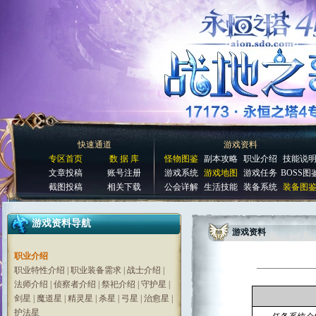
快速通道
游戏资料
专区首页
数 据 库
怪物图鉴
副本攻略
职业介绍
技能说
文章投稿
账号注册
游戏系统
游戏地图
游戏任务
BOSS图
截图投稿
相关下载
公会详解
生活技能
装备系统
装备图
游戏资料导航
游戏资料
职业介绍
职业特性介绍
|
职业装备需求
|
战士介绍
|
法师介绍
|
侦察者介绍
|
祭祀介绍
|
守护星
|
剑星
|
魔道星
|
精灵星
|
杀星
|
弓星
|
治愈星
|
护法星