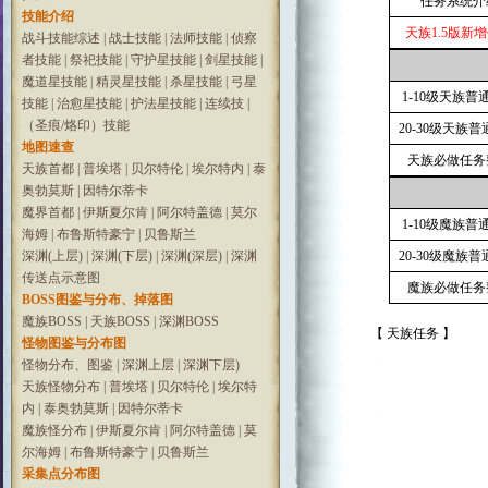
任务系统介
技能介绍
天族1.5版新
战斗技能综述
|
战士技能
|
法师技能
|
侦察
者技能
|
祭祀技能
|
守护星技能
|
剑星技能
|
魔道星技能
|
精灵星技能
|
杀星技能
|
弓星
1-10级天族普
技能
|
治愈星技能
|
护法星技能
|
连续技
|
（圣痕/烙印）技能
20-30级天族
地图速查
天族必做任务
天族首都
|
普埃塔
|
贝尔特伦
|
埃尔特内
|
泰
奥勃莫斯
|
因特尔蒂卡
魔界首都
|
伊斯夏尔肯
|
阿尔特盖德
|
莫尔
1-10级魔族普
海姆
|
布鲁斯特豪宁
|
贝鲁斯兰
深渊(上层)
|
深渊(下层)
|
深渊(深层)
|
深渊
20-30级魔族
传送点示意图
魔族必做任务
BOSS图鉴与分布、掉落图
魔族BOSS
|
天族BOSS
|
深渊BOSS
【 天族任务 】
怪物图鉴与分布图
怪物分布、图鉴
|
深渊上层
|
深渊下层)
天族怪物分布
|
普埃塔
|
贝尔特伦
|
埃尔特
内
|
泰奥勃莫斯
|
因特尔蒂卡
魔族怪分布
|
伊斯夏尔肯
|
阿尔特盖德
|
莫
尔海姆
|
布鲁斯特豪宁
|
贝鲁斯兰
采集点分布图