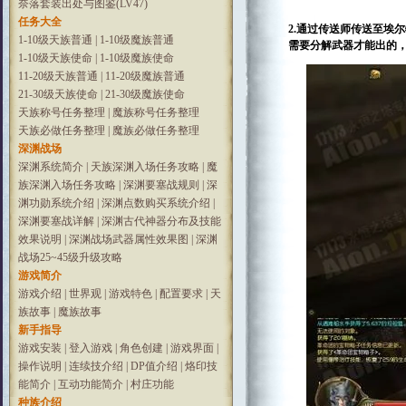
奈落套装出处与图鉴(LV47)
任务大全
2.通过传送师传送至埃
1-10级天族普通
|
1-10级魔族普通
需要分解武器才能出的
1-10级天族使命
|
1-10级魔族使命
11-20级天族普通
|
11-20级魔族普通
21-30级天族使命
|
21-30级魔族使命
天族称号任务整理
|
魔族称号任务整理
天族必做任务整理
|
魔族必做任务整理
深渊战场
深渊系统简介
|
天族深渊入场任务攻略
|
魔
族深渊入场任务攻略
|
深渊要塞战规则
|
深
渊功勋系统介绍
|
深渊点数购买系统介绍
|
深渊要塞战详解
|
深渊古代神器分布及技能
效果说明
|
深渊战场武器属性效果图
|
深渊
战场25~45级升级攻略
游戏简介
游戏介绍
|
世界观
|
游戏特色
|
配置要求
|
天
族故事
|
魔族故事
新手指导
游戏安装
|
登入游戏
|
角色创建
|
游戏界面
|
操作说明
|
连续技介绍
|
DP值介绍
|
烙印技
能简介
|
互动功能简介
|
村庄功能
种族介绍