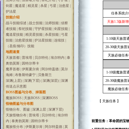
法师介绍
|
侦察者介绍
|
祭祀介绍
|
守护星
|
剑星
|
魔道星
|
精灵星
|
杀星
|
弓星
|
治愈星
|
护法星
任务系统介
技能介绍
天族1.5版新
战斗技能综述
|
战士技能
|
法师技能
|
侦察
者技能
|
祭祀技能
|
守护星技能
|
剑星技能
|
魔道星技能
|
精灵星技能
|
杀星技能
|
弓星
1-10级天族普
技能
|
治愈星技能
|
护法星技能
|
连续技
|
（圣痕/烙印）技能
20-30级天族
地图速查
天族必做任务
天族首都
|
普埃塔
|
贝尔特伦
|
埃尔特内
|
泰
奥勃莫斯
|
因特尔蒂卡
魔界首都
|
伊斯夏尔肯
|
阿尔特盖德
|
莫尔
1-10级魔族普
海姆
|
布鲁斯特豪宁
|
贝鲁斯兰
深渊(上层)
|
深渊(下层)
|
深渊(深层)
|
深渊
20-30级魔族
传送点示意图
魔族必做任务
BOSS图鉴与分布、掉落图
魔族BOSS
|
天族BOSS
|
深渊BOSS
【 天族任务 】
怪物图鉴与分布图
怪物分布、图鉴
|
深渊上层
|
深渊下层)
天族怪物分布
|
普埃塔
|
贝尔特伦
|
埃尔特
内
|
泰奥勃莫斯
|
因特尔蒂卡
前置任务：革命团的宝
魔族怪分布
|
伊斯夏尔肯
|
阿尔特盖德
|
莫