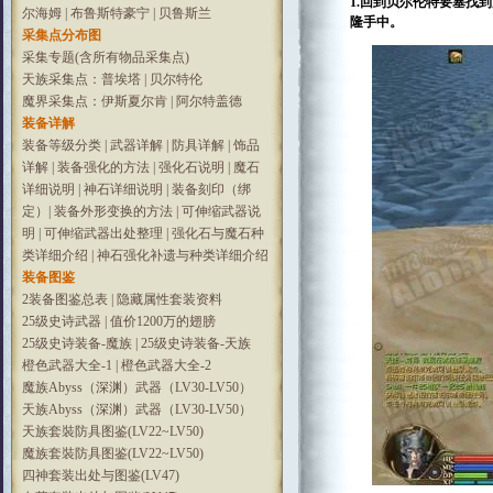
1.回到贝尔伦特要塞找
尔海姆
|
布鲁斯特豪宁
|
贝鲁斯兰
隆手中。
采集点分布图
采集专题(含所有物品采集点)
天族采集点：普埃塔
|
贝尔特伦
魔界采集点：伊斯夏尔肯
|
阿尔特盖德
装备详解
装备等级分类
|
武器详解
|
防具详解
|
饰品
详解
|
装备强化的方法
|
强化石说明
|
魔石
详细说明
|
神石详细说明
|
装备刻印（绑
定）
|
装备外形变换的方法
|
可伸缩武器说
明
|
可伸缩武器出处整理
|
强化石与魔石种
类详细介绍
|
神石强化补遗与种类详细介绍
装备图鉴
2装备图鉴总表
|
隐藏属性套装资料
25级史诗武器
|
值价1200万的翅膀
25级史诗装备-魔族
|
25级史诗装备-天族
橙色武器大全-1
|
橙色武器大全-2
魔族Abyss（深渊）武器（LV30-LV50）
天族Abyss（深渊）武器（LV30-LV50）
天族套裝防具图鉴(LV22~LV50)
魔族套裝防具图鉴(LV22~LV50)
四神套装出处与图鉴(LV47)