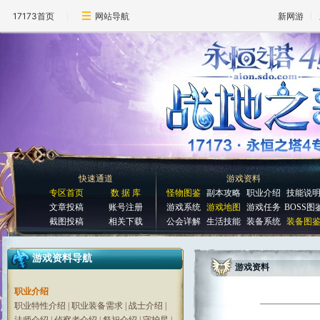
17173首页
网站导航
新网游
快速通道
游戏资料
专区首页
数 据 库
怪物图鉴
副本攻略
职业介绍
技能说
文章投稿
账号注册
游戏系统
游戏地图
游戏任务
BOSS图
截图投稿
相关下载
公会详解
生活技能
装备系统
装备图
游戏资料导航
游戏资料
职业介绍
职业特性介绍
|
职业装备需求
|
战士介绍
|