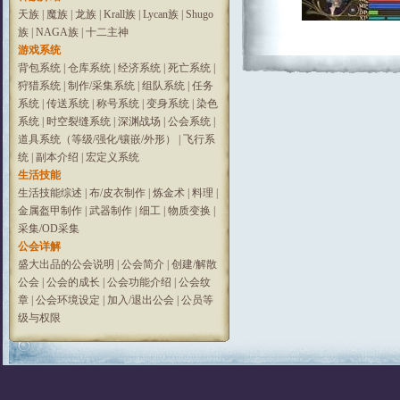
天族
|
魔族
|
龙族
|
Krall族
|
Lycan族
|
Shugo
族
|
NAGA族
|
十二主神
游戏系统
背包系统
|
仓库系统
|
经济系统
|
死亡系统
|
狩猎系统
|
制作/采集系统
|
组队系统
|
任务
系统
|
传送系统
|
称号系统
|
变身系统
|
染色
系统
|
时空裂缝系统
|
深渊战场
|
公会系统
|
道具系统（等级/强化/镶嵌/外形）
|
飞行系
统
|
副本介绍
|
宏定义系统
生活技能
生活技能综述
|
布/皮衣制作
|
炼金术
|
料理
|
金属盔甲制作
|
武器制作
|
细工
|
物质变换
|
采集/OD采集
公会详解
盛大出品的公会说明
|
公会简介
|
创建/解散
公会
|
公会的成长
|
公会功能介绍
|
公会纹
章
|
公会环境设定
|
加入/退出公会
|
公员等
级与权限