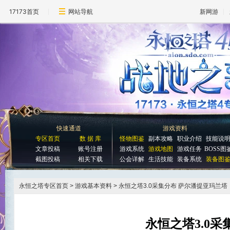
17173首页
网站导航
新网游
快速通道
游戏资料
专区首页
数 据 库
怪物图鉴
副本攻略
职业介绍
技能说
文章投稿
账号注册
游戏系统
游戏地图
游戏任务
BOSS图
截图投稿
相关下载
公会详解
生活技能
装备系统
装备图
永恒之塔专区首页
> 游戏基本资料 > 永恒之塔3.0采集分布 萨尔潘提亚玛兰塔
永恒之塔3.0