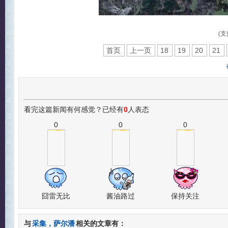
(支
首页
上一页
18
19
20
21
看完这篇新闻有何感觉？已经有
0
人表态
0
0
0
囧雷无比
酱油路过
保持关注
与
采集，萨尔潘
相关的文章有：