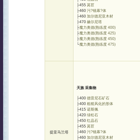
├455
莴苣
├460
污?镜幕?体
├460
加尔德尼亚木材
├470
赫尔尼塔
├
魔力奥德(熟练度 400)
├
魔力奥德(熟练度 425)
├
魔力奥德(熟练度 450)
└
魔力奥德(熟练度 475)
天族 采集物
├400
德雷尼石矿石
├400
粗糙风化的形体
├415
诺斯佩
├420
绿松石
├450
红晶石
├455
莴苣
├460
污?镜幕?体
提亚马兰塔
├460
加尔德尼亚木材