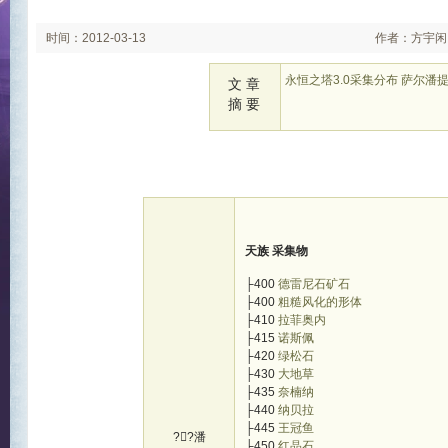
时间：2012-03-13
作者：方宇闲
永恒之塔3.0采集分布 萨尔潘
文 章
摘 要
天族 采集物
├400
德雷尼石矿石
├400
粗糙风化的形体
├410
拉菲奥内
├415
诺斯佩
├420
绿松石
├430
大地草
├435
奈楠纳
├440
纳贝拉
├445
王冠鱼
??潘
├450
红晶石