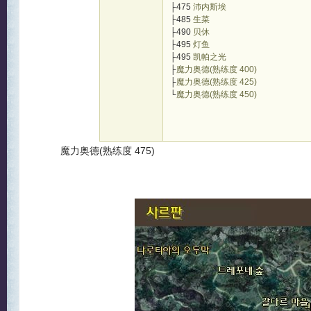
├475
沛内斯埃
├485
生菜
├490
贝休
├495
灯鱼
├495
凯帕之光
├
魔力奥德(熟练度 400)
├
魔力奥德(熟练度 425)
└
魔力奥德(熟练度 450)
魔力奥德(熟练度 475)