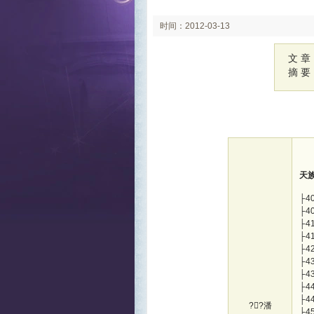
时间：2012-03-13
文 章
摘 要
天
├4
├4
├4
├4
├4
├4
├4
├4
├4
??潘
├4