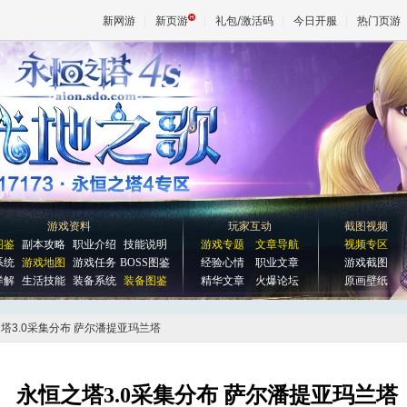
新网游
新页游
礼包/激活码
今日开服
热门页游
魔兽
天堂
王权与
游戏资料
玩家互动
截图视频
图鉴
副本攻略
职业介绍
技能说明
游戏专题
文章导航
视频专区
系统
游戏地图
游戏任务
BOSS图鉴
经验心情
职业文章
游戏截图
详解
生活技能
装备系统
装备图鉴
精华文章
火爆论坛
原画壁纸
之塔3.0采集分布 萨尔潘提亚玛兰塔
永恒之塔3.0采集分布 萨尔潘提亚玛兰塔