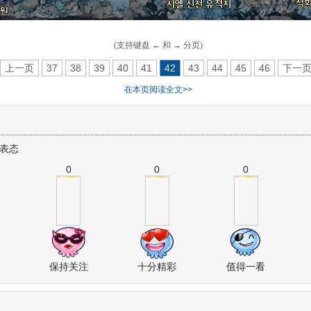
(支持键盘 ← 和 → 分页)
上一页
37
38
39
40
41
42
43
44
45
46
下一
在本页阅读全文>>
表态
0
0
0
保持关注
十分精彩
值得一看