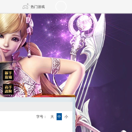
热门游戏
DNF
传奇4
剑网3旗舰版
新天龙八部
自由
诛仙世界
新仙侠5
字号：
大
中
小