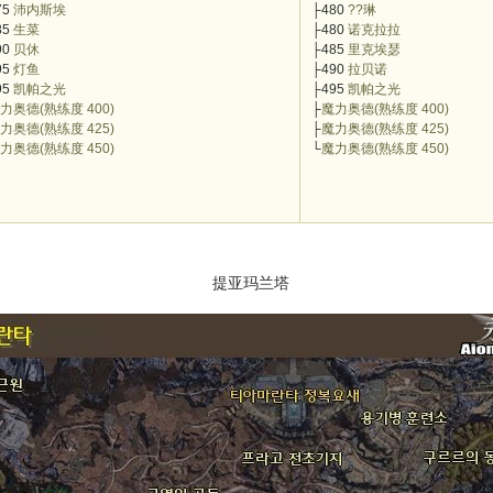
75
沛内斯埃
├480
??琳
85
生菜
├480
诺克拉拉
90
贝休
├485
里克埃瑟
95
灯鱼
├490
拉贝诺
95
凯帕之光
├495
凯帕之光
力奥德(熟练度 400)
├
魔力奥德(熟练度 400)
力奥德(熟练度 425)
├
魔力奥德(熟练度 425)
力奥德(熟练度 450)
└
魔力奥德(熟练度 450)
提亚玛兰塔