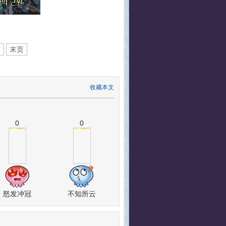
页
末页
收藏本文
0
0
怒发冲冠
不知所云