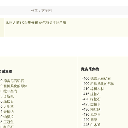
作者：方宇闲
永恒之塔3.0采集分布 萨尔潘提亚玛兰塔
魔族 采集物
族 采集物
├400
德雷尼石矿石
00
德雷尼石矿石
├400
粗糙风化的形体
00
粗糙风化的形体
├410
榉树木材
10
拉菲奥内
├415
提帕布
15
诺斯佩
├420
绿松石
20
绿松石
├425
杰拉卡
30
大地草
├430
梅丝纳
35
奈楠纳
├430
凤梨鱼
40
纳贝拉
├440
扁葱
45
王冠鱼
├445
白木通
50
红晶石