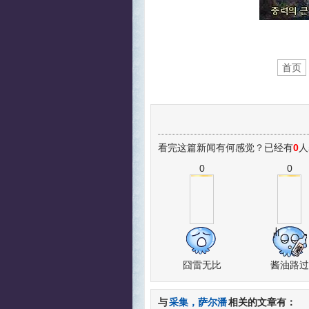
首页
看完这篇新闻有何感觉？已经有
0
人
0
0
囧雷无比
酱油路过
与
采集，萨尔潘
相关的文章有：