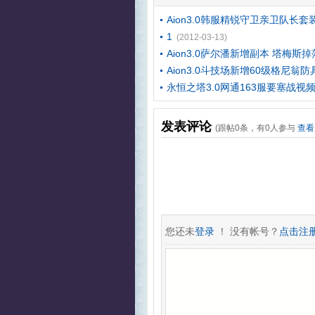
Aion3.0韩服精锐守卫亲卫队长套
1
(2012-03-13)
Aion3.0萨尔潘新增副本 塔梅斯
Aion3.0斗技场新增60级格尼翁
永恒之塔3.0网通163服要塞战视
发表评论
(跟帖
0
条，有
0
人参与
查看
您还未
登录
！ 没有帐号？
点击注