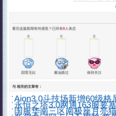
看完这篇新闻有何感觉？已经有
0
人表态
0
0
0
囧雷无比
酱油路过
保持关注
与
相关的文章有：
Aion3.0斗技场新增60级
永恒之塔3.0网通163服要
国服华南三区南极座月亮