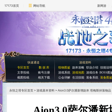
17173首页
网站导航
新网游
快速通道
游戏资料
专区首页
数 据 库
怪物图鉴
副本攻略
职业介绍
技能说
文章投稿
账号注册
游戏系统
游戏地图
游戏任务
BOSS图
截图投稿
相关下载
公会详解
生活技能
装备系统
装备图
永恒之塔专区首页
> 游戏基本资料 > Aion3.0萨尔潘新增副本 塔梅斯掉落物品
Aion3.0萨尔