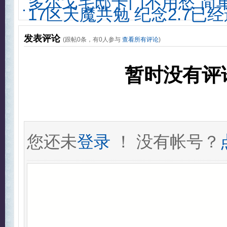
多尔戈宅邸卡门不用愁 简
17区天魔共勉 纪念2.7已
发表评论
(跟帖
0
条，有
0
人参与
查看所有评论
)
暂时没有评
您还未
登录
！ 没有帐号？