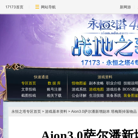
17173首页
网站导航
新网游
快速通道
游戏资料
专区首页
数 据 库
怪物图鉴
副本攻略
职业介绍
技能说
文章投稿
账号注册
游戏系统
游戏地图
游戏任务
BOSS图
截图投稿
相关下载
公会详解
生活技能
装备系统
装备图
永恒之塔专区首页
> 游戏基本资料 > Aion3.0萨尔潘新增副本 塔梅斯掉落物品
Aion3.0萨尔