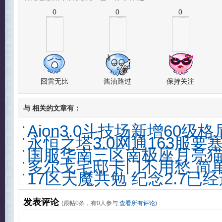
0
0
0
囧雷无比
酱油路过
保持关注
与
相关的文章有：
Aion3.0斗技场新增60级
永恒之塔3.0网通163服要
国服华南三区南极座月亮
多尔戈宅邸卡门不用愁 简
17区天魔共勉 纪念2.7已
发表评论
(跟帖
0
条，有
0
人参与
查看所有评论
)