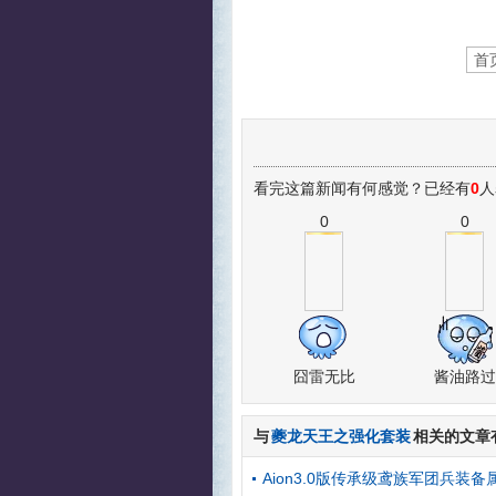
首
看完这篇新闻有何感觉？已经有
0
人
0
0
囧雷无比
酱油路过
与
夔龙天王之强化套装
相关的文章
Aion3.0版传承级鸢族军团兵装