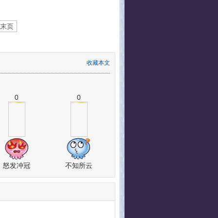
末页
收藏本文
0
0
怒发冲冠
不知所云