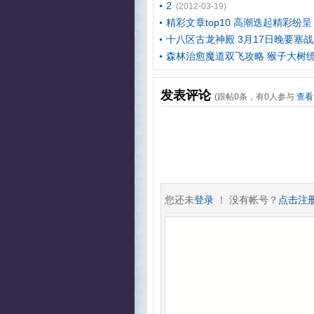
2
(2012-03-19)
精彩文章top10 高潮迭起精彩纷呈
十八区古龙神殿 3月17日晚要塞
森林治愈魔道双飞攻略 猴子大树
发表评论
(跟帖
0
条，有
0
人参与
查看
您还未
登录
！ 没有帐号？
点击注