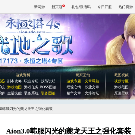
新网游
新页游
礼包/激活码
今日开服
热门页游
魔兽
天堂
王权与
游戏资料
玩家互动
截图视频
图鉴
副本攻略
职业介绍
技能说明
游戏专题
文章导航
视频专区
系统
游戏地图
游戏任务
BOSS图鉴
经验心情
职业文章
游戏截图
详解
生活技能
装备系统
装备图鉴
精华文章
火爆论坛
原画壁纸
on3.0韩服闪光的夔龙天王之强化套装
Aion3.0韩服闪光的夔龙天王之强化套装