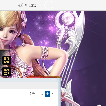
热门游戏
DNF
传奇4
剑网3旗舰版
新天龙八部
自由
诛仙世界
新仙侠5
字号：
大
中
小