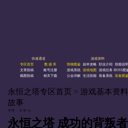
快速通道
游戏资料
专区首页
数 据 库
怪物图鉴
副本攻略
职业介绍
技能说
文章投稿
账号注册
游戏系统
游戏地图
游戏任务
BOSS图
截图投稿
相关下载
公会详解
生活技能
装备系统
装备图
永恒之塔专区首页
> 游戏基本资料
故事
字号：
大
中
小
永恒之塔 成功的背叛