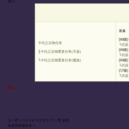
短刀
装备
[60级]
卡伦之证物任务
└
武器
[60级]
├
卡伦之证物重复任务(天族)
└
武器
└
卡伦之证物重复任务(魔族)
[60级]
└
武器
[57级]
└
武器
短刀
上一页
1
2
3
4
5
6
7
8
9
10
11
下一页
末页
在本页阅读全文>>