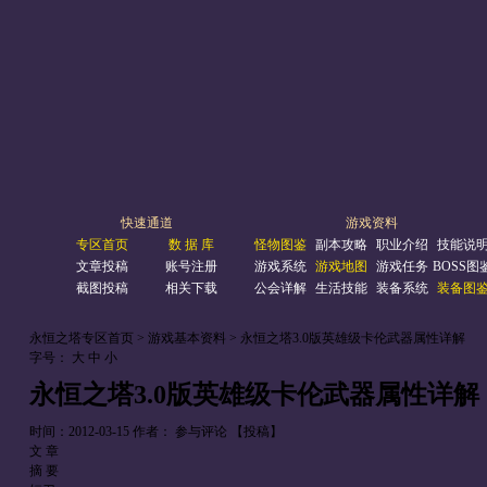
快速通道
游戏资料
专区首页
数 据 库
怪物图鉴
副本攻略
职业介绍
技能说
文章投稿
账号注册
游戏系统
游戏地图
游戏任务
BOSS图
截图投稿
相关下载
公会详解
生活技能
装备系统
装备图
永恒之塔专区首页
> 游戏基本资料 > 永恒之塔3.0版英雄级卡伦武器属性详解
字号：
大
中
小
永恒之塔3.0版英雄级卡伦武器属性详解
时间：2012-03-15
作者：
参与评论
【投稿】
文 章
摘 要